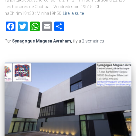
אב תשפ’וDébut vendredi soir à 21h12 – Fin samedi soir à 22h26
Les horaires de Chabbat : Vendredi soir :19h15 : Chir
haChirim19h30 : Min’ha19h50
Lire la suite
Facebook
Twitter
WhatsApp
Email
Partager
Par
Synagogue Maguen Avraham
, il y a
2 semaines