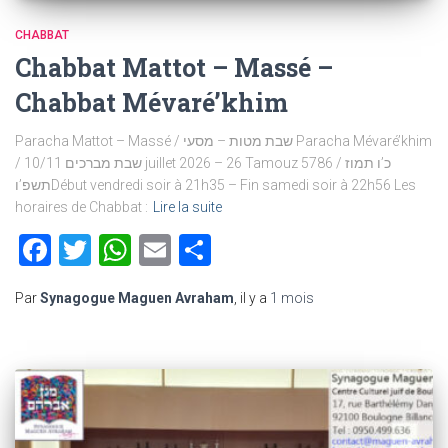
CHABBAT
Chabbat Mattot – Massé –
Chabbat Mévaré’khim
Paracha Mattot – Massé / שבת מטות – מסעי Paracha Mévaré’khim
/ שבת מברכים 10/11 juillet 2026 – 26 Tamouz 5786 / כ’ו תמוז
תשפ’וDébut vendredi soir à 21h35 – Fin samedi soir à 22h56 Les
horaires de Chabbat :
Lire la suite
Facebook
Twitter
WhatsApp
Email
Partager
Par
Synagogue Maguen Avraham
, il y a
1 mois