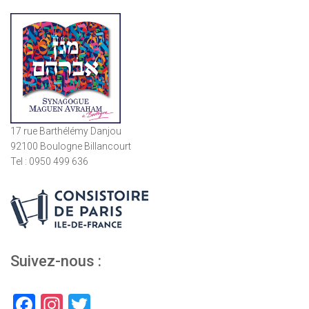
publications
17 rue Barthélémy Danjou
92100 Boulogne Billancourt
Tel : 0950 499 636
Suivez-nous :
F
In
T