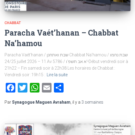
CHABBAT
Paracha Vaét’hanan – Chabbat
Na’hamou
Paracha Vaét’hanan / שבת ואתחנן Chabbat Na’hamou / שבת נחמו
24/25 juillet 2026 – 11 Av 5786 / י’א אב תשפ’וDébut vendredi soir à
21h22 – Fin samedi soir à 22h38 Les horaires de Chabbat :
Vendredi soir :19h15 :
Lire la suite
Facebook
Twitter
WhatsApp
Email
Partager
Par
Synagogue Maguen Avraham
, il y a
3 semaines