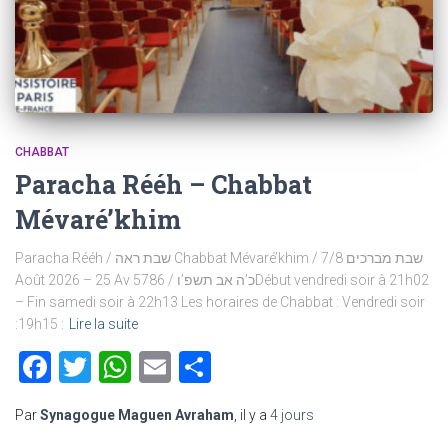
CHABBAT
Paracha Rééh – Chabbat
Mévaré’khim
Paracha Rééh / שבת ראה Chabbat Mévaré’khim / שבת מברכים 7/8
Août 2026 – 25 Av 5786 / כ’ה אב תשפ’וDébut vendredi soir à 21h02
– Fin samedi soir à 22h13 Les horaires de Chabbat : Vendredi soir
:19h15 :
Lire la suite
Facebook
Twitter
WhatsApp
Email
Partager
Par
Synagogue Maguen Avraham
, il y a
4 jours