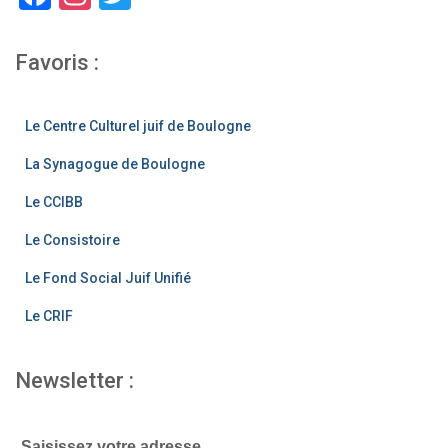
a
st
wi
c
a
tt
Favoris :
e
gr
er
b
a
Le Centre Culturel juif de Boulogne
o
m
La Synagogue de Boulogne
o
Le CCIBB
k
Le Consistoire
Le Fond Social Juif Unifié
Le CRIF
Newsletter :
Saisissez votre adresse