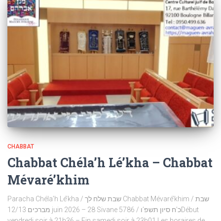
CHABBAT
Chabbat Chéla’h Lé’kha – Chabbat
Mévaré’khim
Paracha Chéla’h Lé’kha / שבת שלח לך Chabbat Mévaré’khim / שבת
מברכים 12/13 juin 2026 – 28 Sivane 5786 / כ’ח סיון תשפ’וDébut
vendredi soir à 21h36 – Fin samedi soir à 23h01 Les horaires de