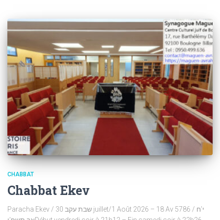
CHABBAT
Chabbat Ekev
Paracha Ekev / שבת עקב 30 juillet/1 Août 2026 – 18 Av 5786 / י’ח