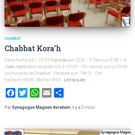
CHABBAT
Chabbat Kora’h
Paracha Kora’h / שבת קרח 19/20 juin 2026 – 5 Tamouz 5786 / ה’
תמוז תשפ’וDébut vendredi soir à 21h39 – Fin samedi soir à 23h04
Les horaires de Chabbat : Vendredi soir :19h15 : Chir
haChirim19h30 : Min’ha19h50 :
Lire la suite
Facebook
Twitter
WhatsApp
Email
Partager
Par
Synagogue Maguen Avraham
, il y a
2 mois