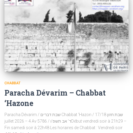
CHABBAT
Paracha Dévarim – Chabbat
‘Hazone
Paracha Dévarim / שבת דברים Chabbat ‘Hazon / שבת חזון 17/18
juillet 2026 – 4 Av 5786 / ד’ אב תשפ’וDébut vendredi soir à 21h29 –
Fin samedi soir à 22h48 Les horaires de Chabbat : Vendredi soir