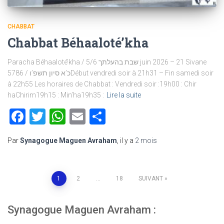
CHABBAT
Chabbat Béhaaloté’kha
Paracha Béhaaloté’kha / שבת בהעלתך 5/6 juin 2026 – 21 Sivane
5786 / כ’א סיון תשפ’וDébut vendredi soir à 21h31 – Fin samedi soir
à 22h55 Les horaires de Chabbat : Vendredi soir :19h00 : Chir
haChirim19h15 : Min’ha19h35 :
Lire la suite
Facebook
Twitter
WhatsApp
Email
Partager
Par
Synagogue Maguen Avraham
, il y a
2 mois
Pagination
1
2
…
18
SUIVANT
des
Synagogue Maguen Avraham :