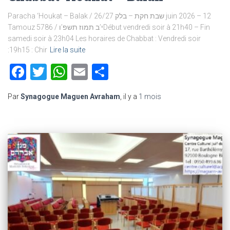
Paracha ‘Houkat – Balak / שבת חקת – בלק 26/27 juin 2026 – 12
Tamouz 5786 / י’ב תמוז תשפ’וDébut vendredi soir à 21h40 – Fin
samedi soir à 23h04 Les horaires de Chabbat : Vendredi soir
:19h15 : Chir
Lire la suite
Facebook
Twitter
WhatsApp
Email
Partager
Par
Synagogue Maguen Avraham
, il y a
1 mois