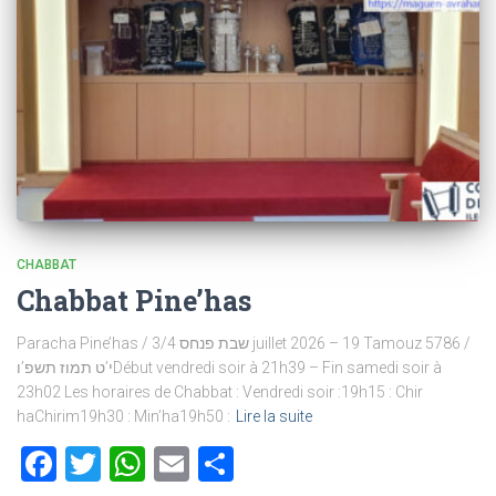
CHABBAT
Chabbat Pine’has
Paracha Pine’has / שבת פנחס 3/4 juillet 2026 – 19 Tamouz 5786 /
י’ט תמוז תשפ’וDébut vendredi soir à 21h39 – Fin samedi soir à
23h02 Les horaires de Chabbat : Vendredi soir :19h15 : Chir
haChirim19h30 : Min’ha19h50 :
Lire la suite
Facebook
Twitter
WhatsApp
Email
Partager