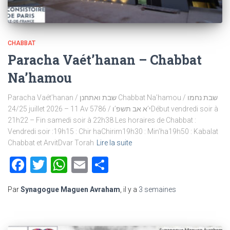
CHABBAT
Paracha Vaét’hanan – Chabbat
Na’hamou
Paracha Vaét’hanan / שבת ואתחנן Chabbat Na’hamou / שבת נחמו
24/25 juillet 2026 – 11 Av 5786 / י’א אב תשפ’וDébut vendredi soir à
21h22 – Fin samedi soir à 22h38 Les horaires de Chabbat :
Vendredi soir :19h15 : Chir haChirim19h30 : Min’ha19h50 : Kabalat
Chabbat et ArvitDvar Torah
Lire la suite
Facebook
Twitter
WhatsApp
Email
Partager
Par
Synagogue Maguen Avraham
, il y a
3 semaines