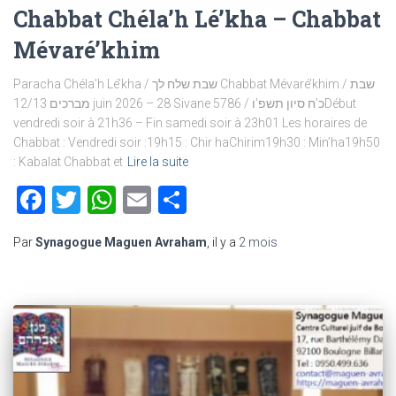
Chabbat Chéla’h Lé’kha – Chabbat
Mévaré’khim
Paracha Chéla’h Lé’kha / שבת שלח לך Chabbat Mévaré’khim / שבת
מברכים 12/13 juin 2026 – 28 Sivane 5786 / כ’ח סיון תשפ’וDébut
vendredi soir à 21h36 – Fin samedi soir à 23h01 Les horaires de
Chabbat : Vendredi soir :19h15 : Chir haChirim19h30 : Min’ha19h50
: Kabalat Chabbat et
Lire la suite
Facebook
Twitter
WhatsApp
Email
Partager
Par
Synagogue Maguen Avraham
, il y a
2 mois