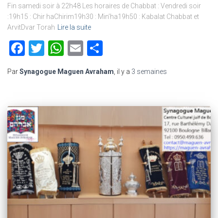
Fin samedi soir à 22h48 Les horaires de Chabbat : Vendredi soir
:19h15 : Chir haChirim19h30 : Min’ha19h50 : Kabalat Chabbat et
ArvitDvar Torah
Lire la suite
Facebook
Twitter
WhatsApp
Email
Partager
Par
Synagogue Maguen Avraham
, il y a
3 semaines