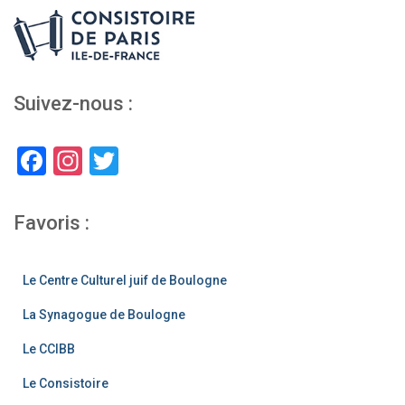
Suivez-nous :
F
In
T
a
st
wi
c
a
tt
Favoris :
e
gr
er
b
a
Le Centre Culturel juif de Boulogne
o
m
La Synagogue de Boulogne
o
Le CCIBB
k
Le Consistoire