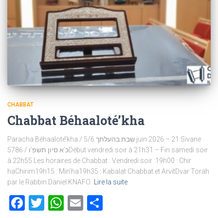
CHABBAT
Chabbat Béhaaloté’kha
Paracha Béhaaloté’kha / שבת בהעלתך 5/6 juin 2026 – 21 Sivane
5786 / כ’א סיון תשפ’וDébut vendredi soir à 21h31 – Fin samedi soir
à 22h55 Les horaires de Chabbat : Vendredi soir :19h00 : Chir
haChirim19h15 : Min’ha19h35 : Kabalat Chabbat et ArvitDvar Torah
par le Rabbin Daniel KNAFO.
Lire la suite
Facebook
Twitter
WhatsApp
Email
Partager