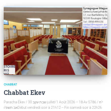
CHABBAT
Chabbat Ekev
Paracha Ekev / שבת עקב 30 juillet/1 Août 2026 – 18 Av 5786 / י’ח
אב תשפ’וDébut vendredi soir à 21h12 – Fin samedi soir à 22h26