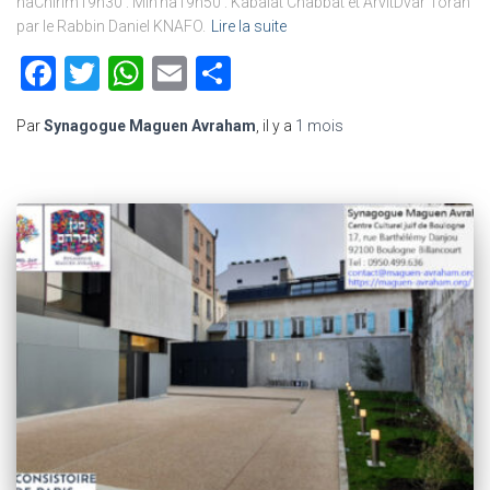
haChirim19h30 : Min’ha19h50 : Kabalat Chabbat et ArvitDvar Torah
par le Rabbin Daniel KNAFO.
Lire la suite
Facebook
Twitter
WhatsApp
Email
Partager
Par
Synagogue Maguen Avraham
, il y a
1 mois