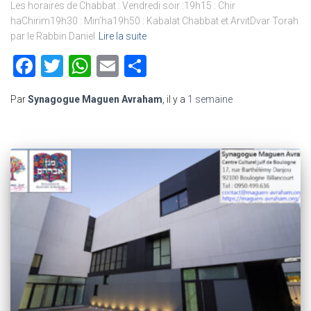
Les horaires de Chabbat : Vendredi soir :19h15 : Chir
haChirim19h30 : Min’ha19h50 : Kabalat Chabbat et ArvitDvar Torah
par le Rabbin Daniel
Lire la suite
Facebook
Twitter
WhatsApp
Email
Partager
Par
Synagogue Maguen Avraham
, il y a
1 semaine