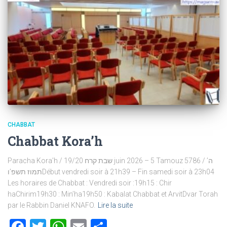
CHABBAT
Chabbat Kora’h
Paracha Kora’h / שבת קרח 19/20 juin 2026 – 5 Tamouz 5786 / ה’
תמוז תשפ’וDébut vendredi soir à 21h39 – Fin samedi soir à 23h04
Les horaires de Chabbat : Vendredi soir :19h15 : Chir
haChirim19h30 : Min’ha19h50 : Kabalat Chabbat et ArvitDvar Torah
par le Rabbin Daniel KNAFO.
Lire la suite