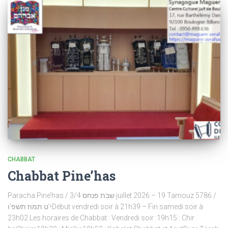
CHABBAT
Chabbat Pine’has
Paracha Pine’has / שבת פנחס 3/4 juillet 2026 – 19 Tamouz 5786 /
י’ט תמוז תשפ’וDébut vendredi soir à 21h39 – Fin samedi soir à
23h02 Les horaires de Chabbat : Vendredi soir :19h15 : Chir