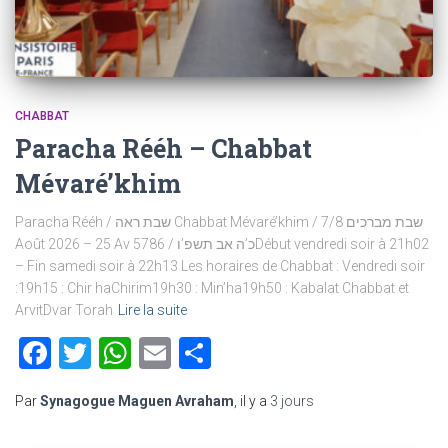
CHABBAT
Paracha Rééh – Chabbat
Mévaré’khim
Paracha Rééh / שבת ראה Chabbat Mévaré’khim / שבת מברכים 7/8
Août 2026 – 25 Av 5786 / כ’ה אב תשפ’וDébut vendredi soir à 21h02
– Fin samedi soir à 22h13 Les horaires de Chabbat : Vendredi soir
:19h15 : Chir haChirim19h30 : Min’ha19h50 : Kabalat Chabbat et
ArvitDvar Torah
Lire la suite
Facebook
Twitter
WhatsApp
Email
Partager
Par
Synagogue Maguen Avraham
, il y a
3 jours