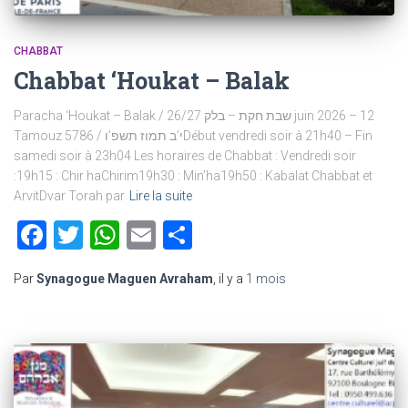
CHABBAT
Chabbat ‘Houkat – Balak
Paracha ‘Houkat – Balak / שבת חקת – בלק 26/27 juin 2026 – 12
Tamouz 5786 / י’ב תמוז תשפ’וDébut vendredi soir à 21h40 – Fin
samedi soir à 23h04 Les horaires de Chabbat : Vendredi soir
:19h15 : Chir haChirim19h30 : Min’ha19h50 : Kabalat Chabbat et
ArvitDvar Torah par
Lire la suite
Facebook
Twitter
WhatsApp
Email
Partager
Par
Synagogue Maguen Avraham
, il y a
1 mois