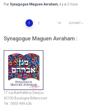
Par
Synagogue Maguen Avraham
, il y a
2 mois
Pagination
1
2
…
18
SUIVANT
des
Synagogue Maguen Avraham :
publications
17 rue Barthélémy Danjou
92100 Boulogne Billancourt
Tel : 0950 499 636