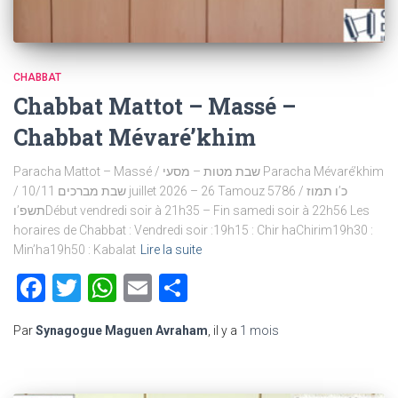
CHABBAT
Chabbat Mattot – Massé –
Chabbat Mévaré’khim
Paracha Mattot – Massé / שבת מטות – מסעי Paracha Mévaré’khim
/ שבת מברכים 10/11 juillet 2026 – 26 Tamouz 5786 / כ’ו תמוז
תשפ’וDébut vendredi soir à 21h35 – Fin samedi soir à 22h56 Les
horaires de Chabbat : Vendredi soir :19h15 : Chir haChirim19h30 :
Min’ha19h50 : Kabalat
Lire la suite
Facebook
Twitter
WhatsApp
Email
Partager
Par
Synagogue Maguen Avraham
, il y a
1 mois