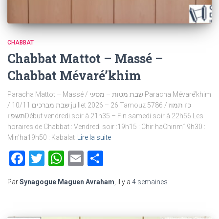
CHABBAT
Chabbat Mattot – Massé –
Chabbat Mévaré’khim
Paracha Mattot – Massé / שבת מטות – מסעי Paracha Mévaré’khim
/ שבת מברכים 10/11 juillet 2026 – 26 Tamouz 5786 / כ’ו תמוז
תשפ’וDébut vendredi soir à 21h35 – Fin samedi soir à 22h56 Les
horaires de Chabbat : Vendredi soir :19h15 : Chir haChirim19h30 :
Min’ha19h50 : Kabalat
Lire la suite
Facebook
Twitter
WhatsApp
Email
Partager
Par
Synagogue Maguen Avraham
, il y a
4 semaines