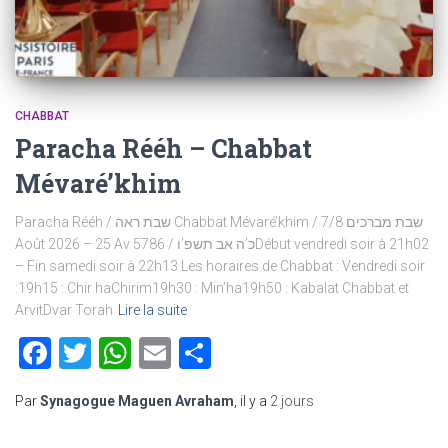
CHABBAT
Paracha Rééh – Chabbat
Mévaré’khim
Paracha Rééh / שבת ראה Chabbat Mévaré’khim / שבת מברכים 7/8
Août 2026 – 25 Av 5786 / כ’ה אב תשפ’וDébut vendredi soir à 21h02
– Fin samedi soir à 22h13 Les horaires de Chabbat : Vendredi soir
:19h15 : Chir haChirim19h30 : Min’ha19h50 : Kabalat Chabbat et
ArvitDvar Torah
Lire la suite
Facebook
Twitter
WhatsApp
Email
Partager
Par
Synagogue Maguen Avraham
, il y a
2 jours