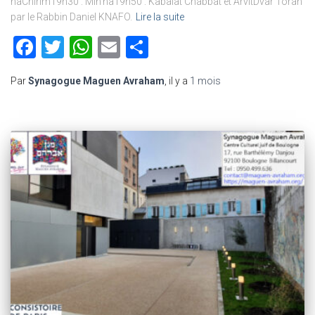
haChirim19h30 : Min’ha19h50 : Kabalat Chabbat et ArvitDvar Torah
par le Rabbin Daniel KNAFO.
Lire la suite
Facebook
Twitter
WhatsApp
Email
Partager
Par
Synagogue Maguen Avraham
, il y a
1 mois