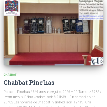
CHABBAT
Chabbat Pine’has
Paracha Pine’has / שבת פנחס 3/4 juillet 2026 – 19 Tamouz 5786 /
י’ט תמוז תשפ’וDébut vendredi soir à 21h39 – Fin samedi soir à
23h02 Les horaires de Chabbat : Vendredi soir :19h15 : Chir