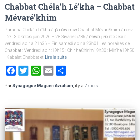
Chabbat Chéla’h Lé’kha – Chabbat
Mévaré’khim
Paracha Chéla’h Lé’kha / שבת שלח לך Chabbat Mévaré’khim / שבת
מברכים 12/13 juin 2026 – 28 Sivane 5786 / כ’ח סיון תשפ’וDébut
vendredi soir à 21h36 – Fin samedi soir à 23h01 Les horaires de
Chabbat : Vendredi soir :19h15 : Chir haChirim19h30 : Min’ha19h50
: Kabalat Chabbat et
Lire la suite
Facebook
Twitter
WhatsApp
Email
Partager
Par
Synagogue Maguen Avraham
, il y a
2 mois