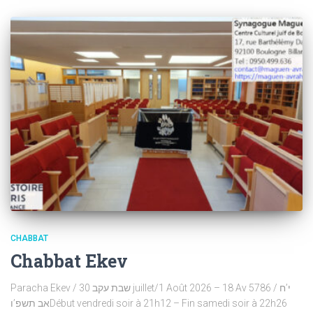
CHABBAT
Chabbat Ekev
Paracha Ekev / שבת עקב 30 juillet/1 Août 2026 – 18 Av 5786 / י’ח
אב תשפ’וDébut vendredi soir à 21h12 – Fin samedi soir à 22h26