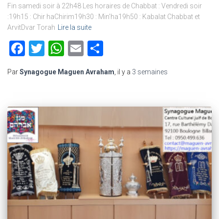
Fin samedi soir à 22h48 Les horaires de Chabbat : Vendredi soir
:19h15 : Chir haChirim19h30 : Min’ha19h50 : Kabalat Chabbat et
ArvitDvar Torah
Lire la suite
Facebook
Twitter
WhatsApp
Email
Partager
Par
Synagogue Maguen Avraham
, il y a
3 semaines