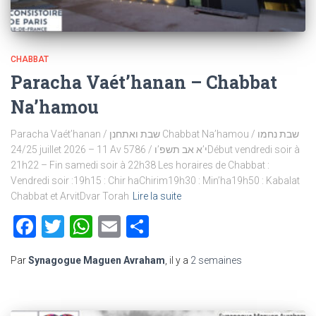
CHABBAT
Paracha Vaét’hanan – Chabbat
Na’hamou
Paracha Vaét’hanan / שבת ואתחנן Chabbat Na’hamou / שבת נחמו
24/25 juillet 2026 – 11 Av 5786 / י’א אב תשפ’וDébut vendredi soir à
21h22 – Fin samedi soir à 22h38 Les horaires de Chabbat :
Vendredi soir :19h15 : Chir haChirim19h30 : Min’ha19h50 : Kabalat
Chabbat et ArvitDvar Torah
Lire la suite
Facebook
Twitter
WhatsApp
Email
Partager
Par
Synagogue Maguen Avraham
, il y a
2 semaines