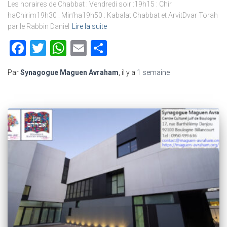
Les horaires de Chabbat : Vendredi soir :19h15 : Chir
haChirim19h30 : Min’ha19h50 : Kabalat Chabbat et ArvitDvar Torah
par le Rabbin Daniel
Lire la suite
Facebook
Twitter
WhatsApp
Email
Partager
Par
Synagogue Maguen Avraham
, il y a
1 semaine