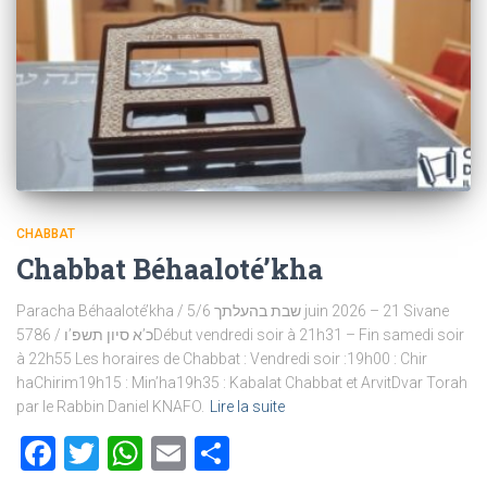
CHABBAT
Chabbat Béhaaloté’kha
Paracha Béhaaloté’kha / שבת בהעלתך 5/6 juin 2026 – 21 Sivane
5786 / כ’א סיון תשפ’וDébut vendredi soir à 21h31 – Fin samedi soir
à 22h55 Les horaires de Chabbat : Vendredi soir :19h00 : Chir
haChirim19h15 : Min’ha19h35 : Kabalat Chabbat et ArvitDvar Torah
par le Rabbin Daniel KNAFO.
Lire la suite
Facebook
Twitter
WhatsApp
Email
Partager