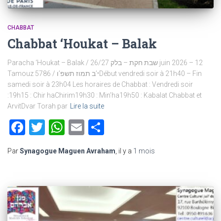
CHABBAT
Chabbat ‘Houkat – Balak
Paracha ‘Houkat – Balak / שבת חקת – בלק 26/27 juin 2026 – 12
Tamouz 5786 / י’ב תמוז תשפ’וDébut vendredi soir à 21h40 – Fin
samedi soir à 23h04 Les horaires de Chabbat : Vendredi soir
:19h15 : Chir haChirim19h30 : Min’ha19h50 : Kabalat Chabbat et
ArvitDvar Torah par
Lire la suite
Facebook
Twitter
WhatsApp
Email
Partager
Par
Synagogue Maguen Avraham
, il y a
1 mois