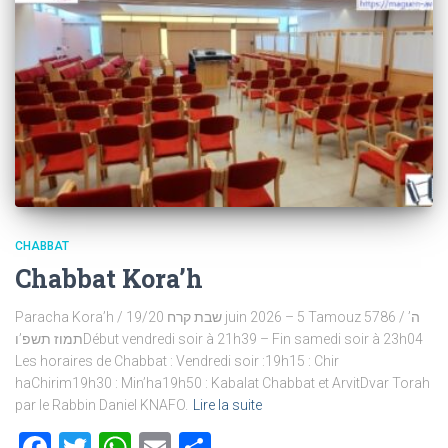
CHABBAT
Chabbat Kora’h
Paracha Kora’h / שבת קרח 19/20 juin 2026 – 5 Tamouz 5786 / ה’
תמוז תשפ’וDébut vendredi soir à 21h39 – Fin samedi soir à 23h04
Les horaires de Chabbat : Vendredi soir :19h15 : Chir
haChirim19h30 : Min’ha19h50 : Kabalat Chabbat et ArvitDvar Torah
par le Rabbin Daniel KNAFO.
Lire la suite