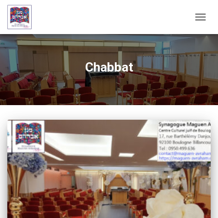
OUVRI
Chabbat