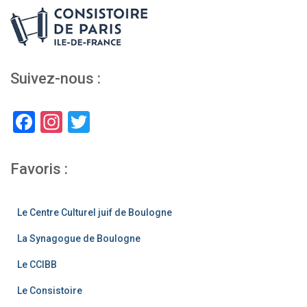
Suivez-nous :
F
In
T
a
st
wi
c
a
tt
Favoris :
e
gr
er
b
a
Le Centre Culturel juif de Boulogne
o
m
La Synagogue de Boulogne
o
Le CCIBB
k
Le Consistoire