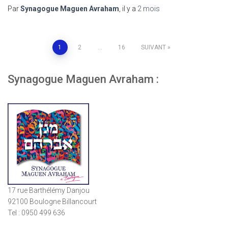
Par
Synagogue Maguen Avraham
, il y a
2 mois
Pagination
1
2
…
16
SUIVANT
des
Synagogue Maguen Avraham :
publications
17 rue Barthélémy Danjou
92100 Boulogne Billancourt
Tel : 0950 499 636