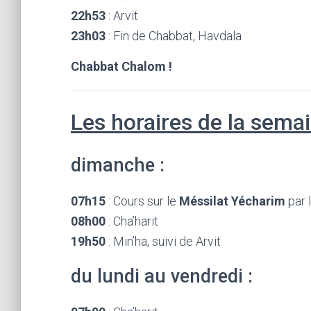
22h53
: Arvit
23h03
: Fin de Chabbat, Havdala
Chabbat Chalom !
Les horaires de la semai
dimanche :
07h15
: Cours sur le
Méssilat Yécharim
par 
08h00
: Cha’harit
19h50
: Min’ha, suivi de Arvit
du lundi au vendredi :