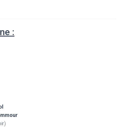
ne :
ol
Zemmour
ir)