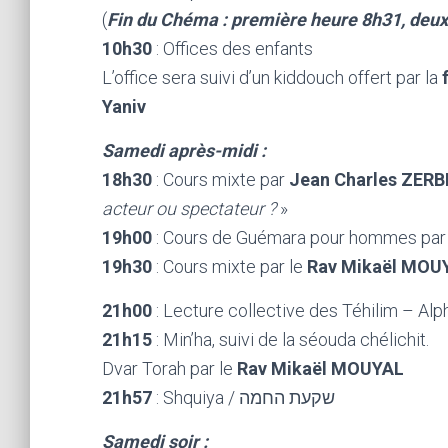
(
Fin du Chéma : première heure 8h31, deu
10h30
: Offices des enfants
L’office sera suivi d’un kiddouch offert par la
Yaniv
Samedi après-midi :
18h30
: Cours mixte par
Jean Charles ZERB
acteur ou spectateur ?
»
19h00
: Cours de Guémara pour hommes par
19h30
: Cours mixte par le
Rav Mikaël MOU
21h00
: Lecture collective des Téhilim – Al
21h15
: Min’ha, suivi de la séouda chélichit.
Dvar Torah par le
Rav Mikaël MOUYAL
21h57
: Shquiya / שקעת החמה
Samedi soir :