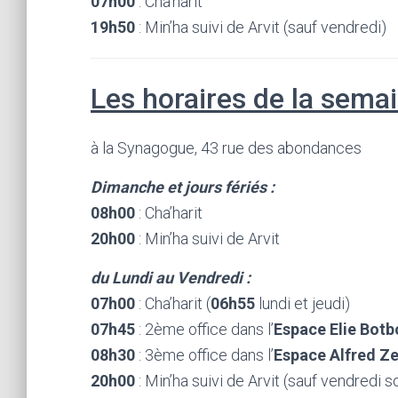
07h00
: Cha’harit
19h50
: Min’ha suivi de Arvit (sauf vendredi)
Les horaires de la semai
à la Synagogue, 43 rue des abondances
Dimanche et jours fériés :
08h00
: Cha’harit
20h00
: Min’ha suivi de Arvit
du Lundi au Vendredi :
07h00
: Cha’harit (
06h55
lundi et jeudi)
07h45
: 2ème office dans l’
Espace Elie Botb
08h30
: 3ème office dans l’
Espace Alfred 
20h00
: Min’ha suivi de Arvit (sauf vendredi so