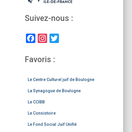
Suivez-nous :
F
In
T
a
st
wi
c
a
tt
Favoris :
e
gr
er
b
a
Le Centre Culturel juif de Boulogne
o
m
La Synagogue de Boulogne
o
k
Le CCIBB
Le Consistoire
Le Fond Social Juif Unifié