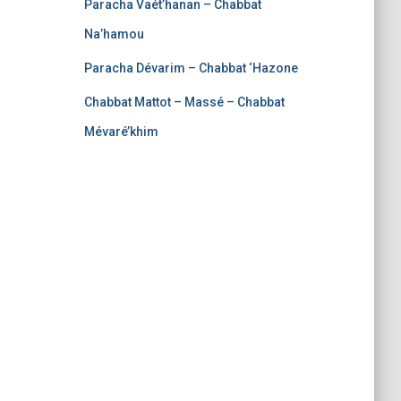
Paracha Vaét’hanan – Chabbat
Na’hamou
Paracha Dévarim – Chabbat ‘Hazone
Chabbat Mattot – Massé – Chabbat
Mévaré’khim