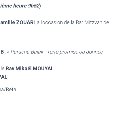
xième heure 9h52
)
famille ZOUARI
, à l’occasion de la Bar Mitzvah de
IB
: «
Paracha Balak : Terre promise ou donnée,
 le
Rav Mikaël MOUYAL
YAL
pha/Beta