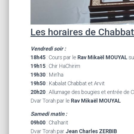
Les horaires de Chabbat
Vendredi soir :
18h45
: Cours par le
Rav Mikaël MOUYAL
su
19h15
: Chir HaChirim
19h30
: Min’ha
19h50
: Kabalat Chabbat et Arvit
20h20
: Allumage des bougies et entrée de 
Dvar Torah par le
Rav Mikaël MOUYAL
Samedi matin :
09h00
: Cha’harit
Dvar Torah par
Jean Charles ZERBIB