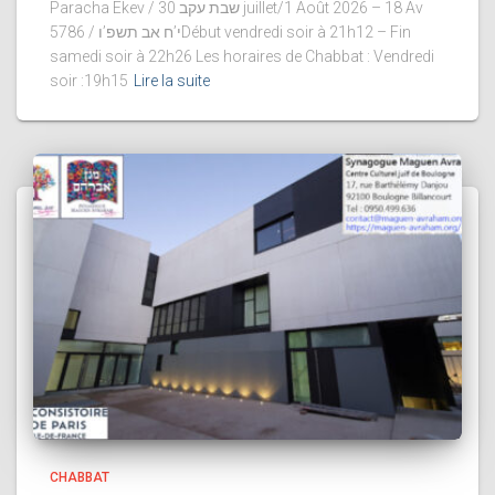
Paracha Ekev / שבת עקב 30 juillet/1 Août 2026 – 18 Av
5786 / י’ח אב תשפ’וDébut vendredi soir à 21h12 – Fin
samedi soir à 22h26 Les horaires de Chabbat : Vendredi
soir :19h15
Lire la suite
CHABBAT