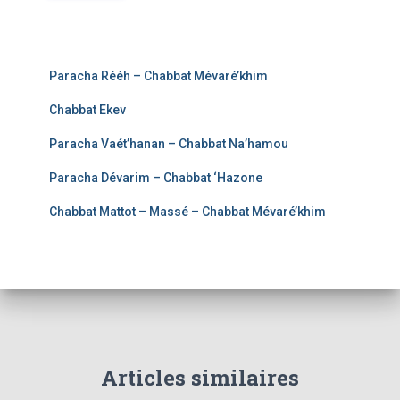
Paracha Rééh – Chabbat Mévaré’khim
Chabbat Ekev
Paracha Vaét’hanan – Chabbat Na’hamou
Paracha Dévarim – Chabbat ‘Hazone
Chabbat Mattot – Massé – Chabbat Mévaré’khim
Articles similaires