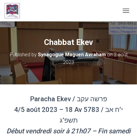
OUVRI
Chabbat Ekev
Published by
Synagogue Maguen Avraham
on
2 août
2023
Paracha Ekev / פרשה עקב
4/5 août 2023 – 18 Av 5783 / י’ח אב
תשפ’ג
Début vendredi soir à 21h07 – Fin samedi