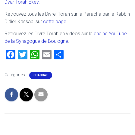
Dvar Torah Ekev
.
Retrouvez tous les Divrei Torah sur la Paracha par le Rabbin
Didier Kassabi sur
cette page.
Retrouvez les Divré Torah en vidéos sur la
chaine YouTube
de la Synagogue de Boulogne
.
F
T
W
E
P
a
wi
h
m
ar
ce
tt
at
ai
ta
Catégories :
CHABBAT
b
er
s
l
g
o
A
er
ok
p
p