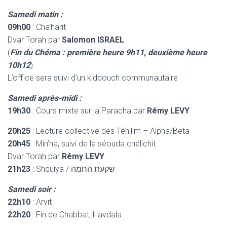
Samedi matin :
09h00
: Cha’harit
Dvar Torah par
Salomon ISRAEL
(
Fin du Chéma : première heure 9h11, deuxième heure
10h12
)
L’office sera suivi d’un kiddouch communautaire
Samedi après-midi :
19h30
: Cours mixte sur la Paracha par
Rémy LEVY
20h25
: Lecture collective des Téhilim – Alpha/Beta
20h45
: Min’ha, suivi de la séouda chélichit
Dvar Torah par
Rémy LEVY
21h23
: Shquiya / שקעת החמה
Samedi soir :
22h10
: Arvit
22h20
: Fin de Chabbat, Havdala