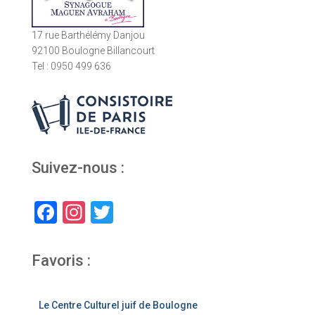
17 rue Barthélémy Danjou
92100 Boulogne Billancourt
Tel : 0950 499 636
Suivez-nous :
F
In
T
a
st
wi
c
a
tt
Favoris :
e
gr
er
b
a
Le Centre Culturel juif de Boulogne