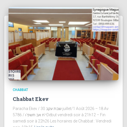
CHABBAT
Chabbat Ekev
Paracha Ekev / שבת עקב 30 juillet/1 Août 2026 – 18 Av
5786 / י’ח אב תשפ’וDébut vendredi soir à 21h12 – Fin
samedi soir à 22h26 Les horaires de Chabbat : Vendredi