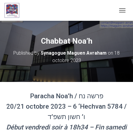
OUVRI
Chabbat Noa’h
Published by
Synagogue Maguen Avraham
on
18
octobre 2023
Paracha Noa’h / פרשה נח
20/21 octobre 2023 – 6 ‘Hechvan 5784 /
ו’ חשון תשפ’ד
Début vendredi soir à 18h34 – Fin samedi