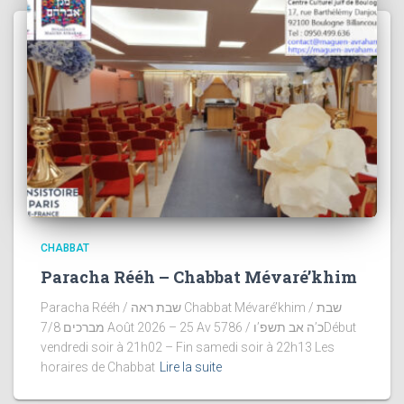
CHABBAT
Paracha Rééh – Chabbat Mévaré’khim
Paracha Rééh / שבת ראה Chabbat Mévaré’khim / שבת
מברכים 7/8 Août 2026 – 25 Av 5786 / כ’ה אב תשפ’וDébut
vendredi soir à 21h02 – Fin samedi soir à 22h13 Les
horaires de Chabbat
Lire la suite