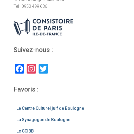
Tel : 0950 499 636
Suivez-nous :
F
In
T
a
st
wi
c
a
tt
Favoris :
e
gr
er
b
a
Le Centre Culturel juif de Boulogne
o
m
La Synagogue de Boulogne
o
Le CCIBB