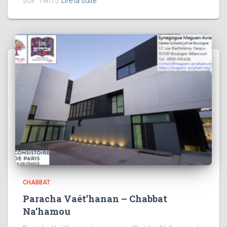
soir :19h15
Lire la suite
CHABBAT
Paracha Vaét’hanan – Chabbat
Na’hamou