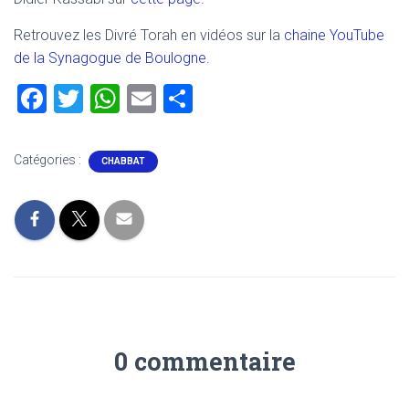
Retrouvez les Divré Torah en vidéos sur la
chaine YouTube
de la Synagogue de Boulogne
.
F
T
W
E
P
a
wi
h
m
ar
ce
tt
at
ai
ta
Catégories :
CHABBAT
b
er
s
l
g
o
A
er
ok
p
p
0 commentaire