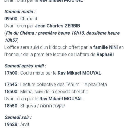
Dvar Torah par le
Rav Mikaël MOUYAL
Samedi matin :
09h00
: Cha’harit
Dvar Torah par
Jean Charles ZERBIB
(
Fin du Chéma : première heure 10h10, deuxième heure
10h57
)
L’office sera suivi d’un kiddouch offert par la
famille NINI
en
l’honneur de la première lecture de Haftara de
Raphaël
Samedi après-midi :
17h00
: Cours mixte par le
Rav Mikaël MOUYAL
17h45
: Lecture collective des Téhilim – Alpha/Beta
18h00
: Min’ha, suivi de la séouda chélichit
Dvar Torah par le
Rav Mikaël MOUYAL
18h50
: Shquiya / שקעת החמה
Samedi soir :
19h28
: Arvit