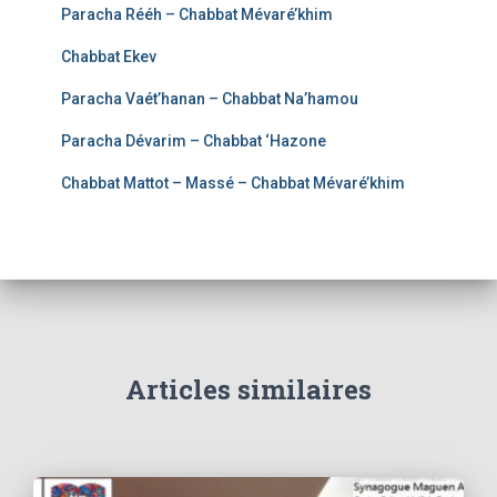
Paracha Rééh – Chabbat Mévaré’khim
Chabbat Ekev
Paracha Vaét’hanan – Chabbat Na’hamou
Paracha Dévarim – Chabbat ‘Hazone
Chabbat Mattot – Massé – Chabbat Mévaré’khim
Articles similaires