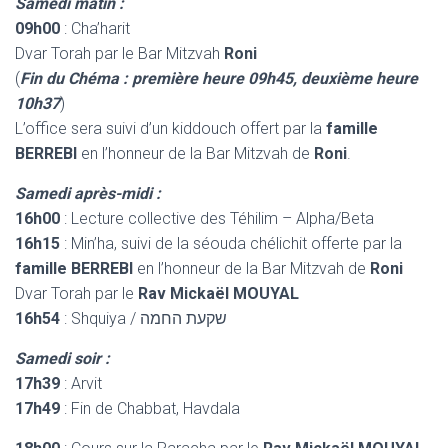
Samedi matin :
09h00
: Cha’harit
Dvar Torah par le Bar Mitzvah
Roni
(
Fin du Chéma : première heure 09h45, deuxième heure
10h37
)
L’office sera suivi d’un kiddouch offert par la
famille
BERREBI
en l’honneur de la Bar Mitzvah de
Roni
.
Samedi après-midi :
16h00
: Lecture collective des Téhilim – Alpha/Beta
16h15
: Min’ha, suivi de la séouda chélichit offerte par la
famille BERREBI
en l’honneur de la Bar Mitzvah de
Roni
Dvar Torah par le
Rav Mickaël MOUYAL
16h54
: Shquiya / שקעת החמה
Samedi soir :
17h39
: Arvit
17h49
: Fin de Chabbat, Havdala