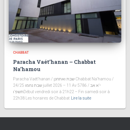
CHABBAT
Paracha Vaét’hanan – Chabbat
Na’hamou
Paracha Vaét’hanan / שבת ואתחנן Chabbat Na’hamou /
שבת נחמו 24/25 juillet 2026 – 11 Av 5786 / י’א אב
תשפ’וDébut vendredi soir à 21h22 – Fin samedi soir à
22h38 Les horaires de Chabbat
Lire la suite