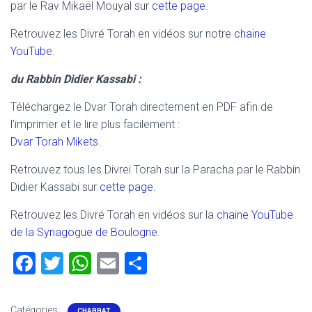
par le Rav Mikaël Mouyal sur
cette page
.
Retrouvez les Divré Torah en vidéos sur notre
chaine
YouTube
.
du Rabbin Didier Kassabi :
Téléchargez le Dvar Torah directement en PDF afin de
l’imprimer et le lire plus facilement :
Dvar Torah Mikets
.
Retrouvez tous les Divrei Torah sur la Paracha par le Rabbin
Didier Kassabi sur
cette page.
Retrouvez les Divré Torah en vidéos sur la
chaine YouTube
de la Synagogue de Boulogne
.
F
T
W
E
P
a
wi
h
m
ar
ce
tt
at
ai
ta
Catégories :
CHABBAT