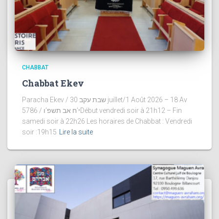
CHABBAT
Chabbat Ekev
Paracha Ekev / שבת עקב 30 juillet/1 Août 2026 – 18 Av
5786 / י’ח אב תשפ’וDébut vendredi soir à 21h12 – Fin
samedi soir à 22h26 Les horaires de Chabbat : Vendredi
soir :19h15
Lire la suite