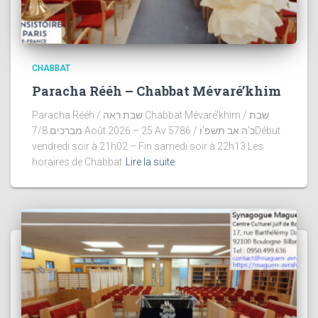
CHABBAT
Paracha Rééh – Chabbat Mévaré’khim
Paracha Rééh / שבת ראה Chabbat Mévaré’khim / שבת
מברכים 7/8 Août 2026 – 25 Av 5786 / כ’ה אב תשפ’וDébut
vendredi soir à 21h02 – Fin samedi soir à 22h13 Les
horaires de Chabbat
Lire la suite