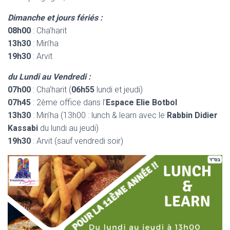
Dimanche et jours fériés :
08h00
: Cha’harit
13h30
: Min’ha
19h30
: Arvit
du Lundi au Vendredi :
07h00
: Cha’harit (
06h55
lundi et jeudi)
07h45
: 2ème office dans l’
Espace Elie Botbol
13h30
: Min’ha (13h00 : lunch & learn avec le
Rabbin Didier
Kassabi
du lundi au jeudi)
19h30
: Arvit (sauf vendredi soir)