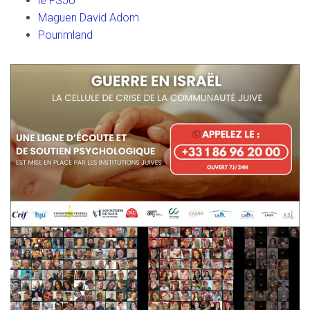
le FSJU
Maguen David Adom
Pourimland