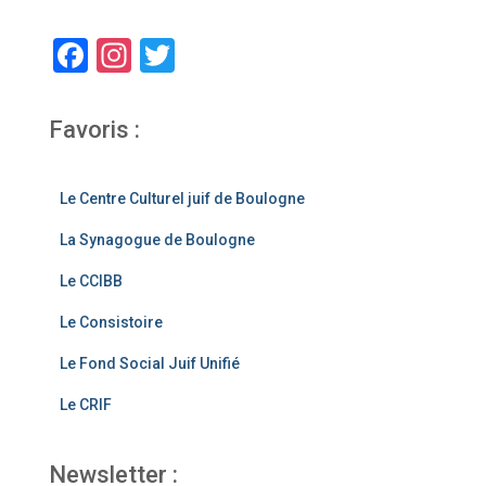
F
In
T
a
st
wi
c
a
tt
Favoris :
e
gr
er
b
a
Le Centre Culturel juif de Boulogne
o
m
La Synagogue de Boulogne
o
Le CCIBB
k
Le Consistoire
Le Fond Social Juif Unifié
Le CRIF
Newsletter :