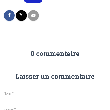
b
er
s
l
g
o
A
er
ok
p
p
0 commentaire
Laisser un commentaire
Nom
*
E-mail
*