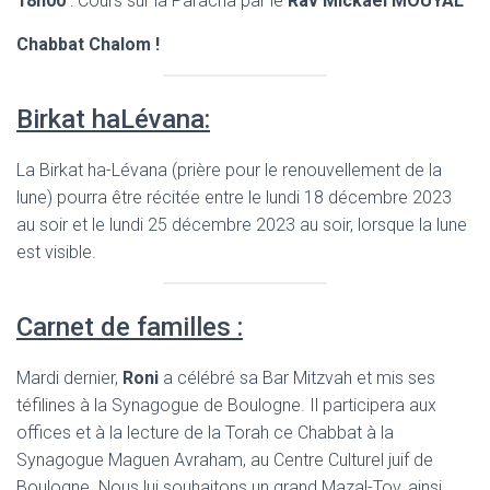
18h00
: Cours sur la Paracha par le
Rav Mickaël MOUYAL
Chabbat Chalom !
Birkat haLévana:
La Birkat ha-Lévana (prière pour le renouvellement de la
lune) pourra être récitée entre le lundi 18 décembre 2023
au soir et le lundi 25 décembre 2023 au soir, lorsque la lune
est visible.
Carnet de familles :
Mardi dernier,
Roni
a célébré sa Bar Mitzvah et mis ses
téfilines à la Synagogue de Boulogne. Il participera aux
offices et à la lecture de la Torah ce Chabbat à la
Synagogue Maguen Avraham, au Centre Culturel juif de
Boulogne. Nous lui souhaitons un grand Mazal-Tov, ainsi