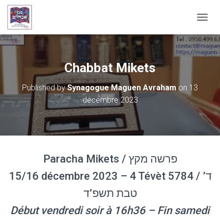
OUVRI
Chabbat Mikets
Published by
Synagogue Maguen Avraham
on
13
décembre 2023
Paracha Mikets / פרשה מקץ
15/16 décembre 2023 – 4 Tévèt 5784 / ד’
טבת תשפ’ד
Début vendredi soir à 16h36 – Fin samedi