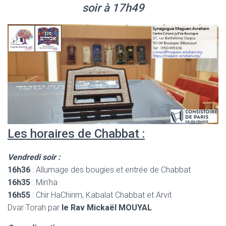
soir à 17h49
Les horaires de Chabbat :
Vendredi soir :
16h36
: Allumage des bougies et entrée de Chabbat
16h35
: Min’ha
16h55
: Chir HaChirim, Kabalat Chabbat et Arvit
Dvar Torah par
le Rav Mickaël MOUYAL