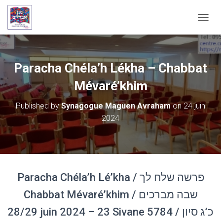
OUVRI
Paracha Chéla’h Lékha – Chabbat
Mévaré’khim
Published by
Synagogue Maguen Avraham
on
24 juin
2024
Paracha Chéla’h Lé’kha / פרשה שלח לך
Chabbat Mévaré’khim / שבה מברכים
28/29 juin 2024 – 23 Sivane 5784 / כ’ג סיון