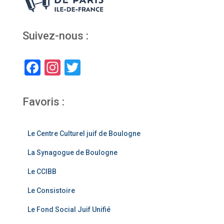
Suivez-nous :
F
In
T
a
st
wi
c
a
tt
Favoris :
e
gr
er
b
a
Le Centre Culturel juif de Boulogne
o
m
La Synagogue de Boulogne
o
Le CCIBB
k
Le Consistoire
Le Fond Social Juif Unifié