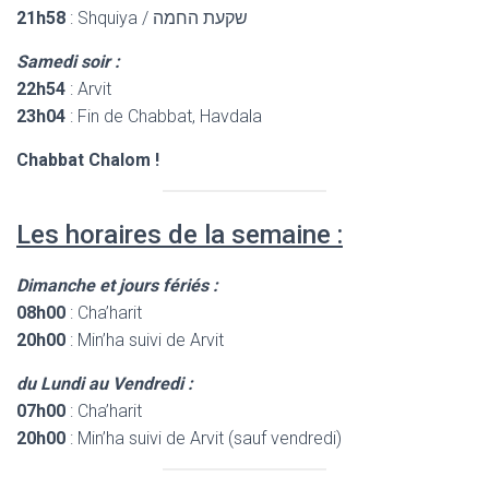
21h58
: Shquiya / שקעת החמה
Samedi soir :
22h54
: Arvit
23h04
: Fin de Chabbat, Havdala
Chabbat Chalom !
Les horaires de la semaine :
Dimanche et jours fériés :
08h00
: Cha’harit
20h00
: Min’ha suivi de Arvit
du Lundi au Vendredi :
07h00
: Cha’harit
20h00
: Min’ha suivi de Arvit (sauf vendredi)