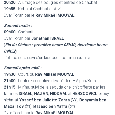
20h20
: Allumage des bougies et entrée de Chabbat
19h55
: Kabalat Chabbat et Arvit
Dvar Torah par le
Rav Mikaël MOUYAL
Samedi matin :
09h00
: Cha’harit
Dvar Torah par
Jonathan ISRAEL
(
Fin du Chéma : première heure 08h30, deuxième heure
09h52
)
L’office sera suivi d’un kiddouch communautaire
Samedi après-midi :
19h30
: Cours du
Rav Mikaël MOUYAL
21h00
: Lecture collective des Téhilim – Alpha/Beta
21h15
: Min’ha, suivi de la séouda chélichit offerte par les
familles
ISRAEL
,
HAZAN
,
NIDDAM
, et
HERSCOVICI
, léilouy
nichmat
Yossef ben Juliette Zahra
(ז’ל),
Benyamin ben
Mazal Tov
(ז’ל) et
Isaac ben Yaffa
(ז’ל)
Dvar Torah par le
Rav Mikaël MOUYAL