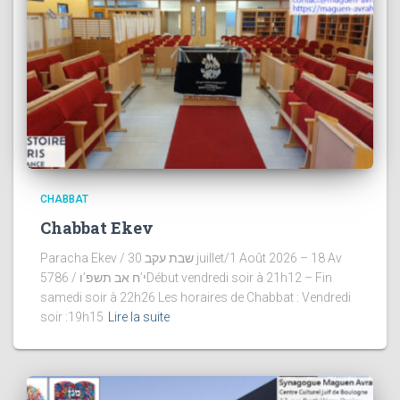
CHABBAT
Chabbat Ekev
Paracha Ekev / שבת עקב 30 juillet/1 Août 2026 – 18 Av
5786 / י’ח אב תשפ’וDébut vendredi soir à 21h12 – Fin
samedi soir à 22h26 Les horaires de Chabbat : Vendredi
soir :19h15
Lire la suite