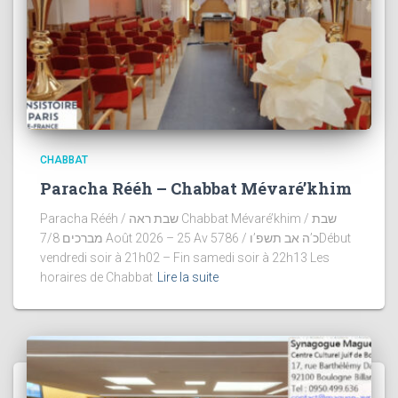
CHABBAT
Paracha Rééh – Chabbat Mévaré’khim
Paracha Rééh / שבת ראה Chabbat Mévaré’khim / שבת
מברכים 7/8 Août 2026 – 25 Av 5786 / כ’ה אב תשפ’וDébut
vendredi soir à 21h02 – Fin samedi soir à 22h13 Les
horaires de Chabbat
Lire la suite