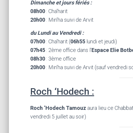
Dimanche et jours fériés :
08h00
: Cha’harit
20h00
: Min’ha suivi de Arvit
du Lundi au Vendredi :
07h00
: Cha’harit (
06h55
lundi et jeudi)
07h45
: 2ème office dans l’
Espace Elie Botb
08h30
: 3ème office
20h00
: Min’ha suivi de Arvit (sauf vendredi so
Roch ‘Hodech :
Roch ‘Hodech Tamouz
aura lieu ce Chabbat
vendredi 5 juillet au soir)