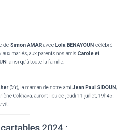
ge de
Simon AMAR
avec
Lola BENAYOUN
célébré
v aux mariés, aux parents nos amis
Carole et
OUN
, ainsi qu’à toute la famille.
ther
(ז’ל), la maman de notre ami
Jean Paul SIDOUN
,
ène Cokhava, auront lieu ce jeudi 11 juillet, 19h45 :
rvit.
cartables 2024 :