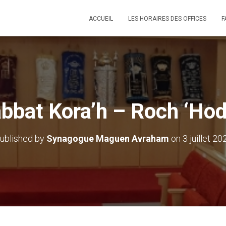
ACCUEIL
LES HORAIRES DES OFFICES
F
bbat Kora’h – Roch ‘Ho
ublished by
Synagogue Maguen Avraham
on
3 juillet 20