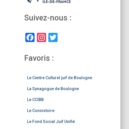
Suivez-nous :
F
In
T
a
st
wi
c
a
tt
Favoris :
e
gr
er
b
a
Le Centre Culturel juif de Boulogne
o
m
La Synagogue de Boulogne
o
k
Le CCIBB
Le Consistoire
Le Fond Social Juif Unifié