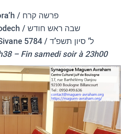
Paracha Kora’h / פרשה קרח
Chabbat Roch ‘Hodech / שבה ראש חודש
5/6 juillet 2024 – 30 Sivane 5784 / ל’ סיון תשפ’ד
h38 – Fin samedi soir à 23h00