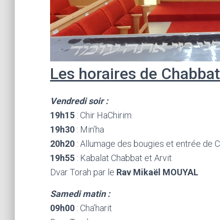
Les horaires de Chabbat
Vendredi soir :
19h15
: Chir HaChirim
19h30
: Min’ha
20h20
: Allumage des bougies et entrée de 
19h55
: Kabalat Chabbat et Arvit
Dvar Torah par le
Rav Mikaël MOUYAL
Samedi matin :
09h00
: Cha’harit