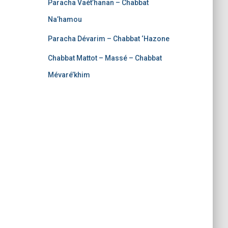
Paracha Vaét’hanan – Chabbat
Na’hamou
Paracha Dévarim – Chabbat ‘Hazone
Chabbat Mattot – Massé – Chabbat
Mévaré’khim