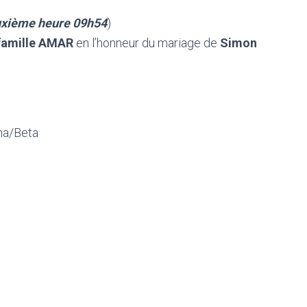
uxième heure 09h54
)
famille AMAR
en l’honneur du mariage de
Simon
pha/Beta