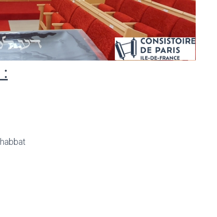
 :
Chabbat