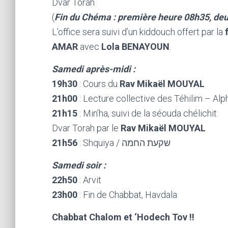
Dvar Torah
(
Fin du Chéma : première heure 08h35, de
L’office sera suivi d’un kiddouch offert par la
AMAR
avec
Lola BENAYOUN
.
Samedi après-midi :
19h30
: Cours du
Rav Mikaël MOUYAL
21h00
: Lecture collective des Téhilim – Al
21h15
: Min’ha, suivi de la séouda chélichit
Dvar Torah par le
Rav Mikaël MOUYAL
21h56
: Shquiya / שקעת החמה
Samedi soir :
22h50
: Arvit
23h00
: Fin de Chabbat, Havdala
Chabbat Chalom et ‘Hodech Tov !!