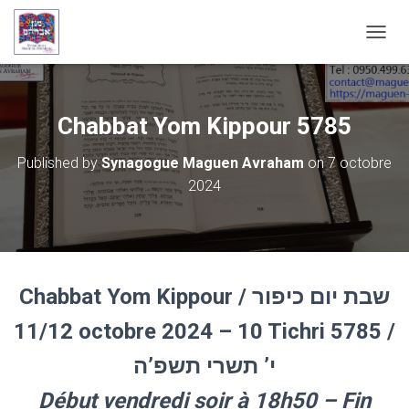
OUVRI
Chabbat Yom Kippour 5785
Published by
Synagogue Maguen Avraham
on
7 octobre
2024
Chabbat Yom Kippour / שבת יום כיפור
11/12 octobre 2024 – 10 Tichri 5785 /
י’ תשרי
תשפ’ה
Début vendredi soir à 18h50 – Fin