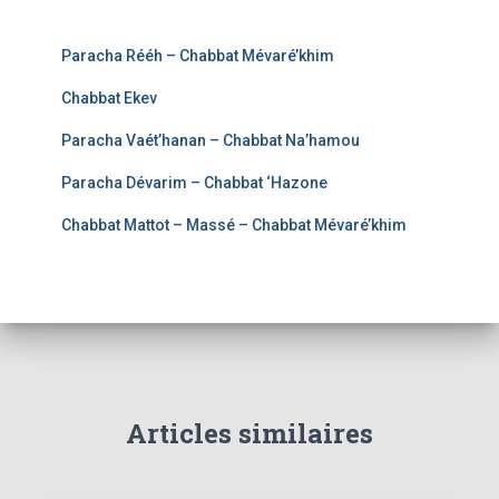
Paracha Rééh – Chabbat Mévaré’khim
Chabbat Ekev
Paracha Vaét’hanan – Chabbat Na’hamou
Paracha Dévarim – Chabbat ‘Hazone
Chabbat Mattot – Massé – Chabbat Mévaré’khim
Articles similaires