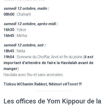
samedi 12 octobre, matin :
08h00
: Cha’harit
samedi 12 octobre, après-midi :
16h30
: Yzkor
16h45
: Min’ha
samedi 12 octobre
, soir :
18h45
: Néïla
19h54
: Sonnerie du Choffar, Arvit et fin du jeûne (
il est
important d’attendre de faire la Havdalah avant de
manger
)
Havdala avec feu et sans aromates.
Tizkou léChanim Rabbot, Néimot véTovot !!!
Les offices de Yom Kippour de la