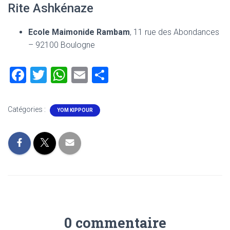
Rite Ashkénaze
Ecole Maimonide Rambam
, 11 rue des Abondances
– 92100 Boulogne
F
T
W
E
P
a
wi
h
m
ar
ce
tt
at
ai
ta
Catégories :
YOM KIPPOUR
b
er
s
l
g
o
A
er
ok
p
p
0 commentaire