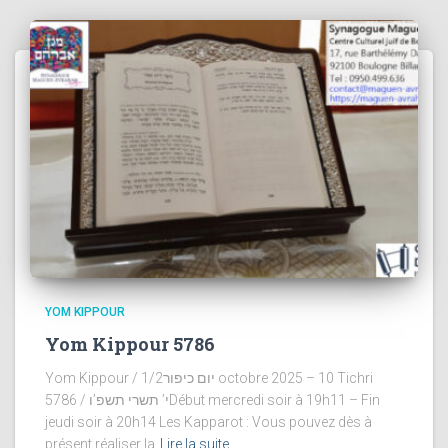
YOM KIPPOUR
Yom Kippour 5786
Yom Kippour / יום כיפור1/2 octobre 2025 – 10 Tichri
5786 / י’ תשרי תשפ’וDébut mercredi soir à 19h11 – Fin
jeudi soir à 20h14 Les Kapparot : Vous pouvez dès à
présent réaliser la
Lire la suite