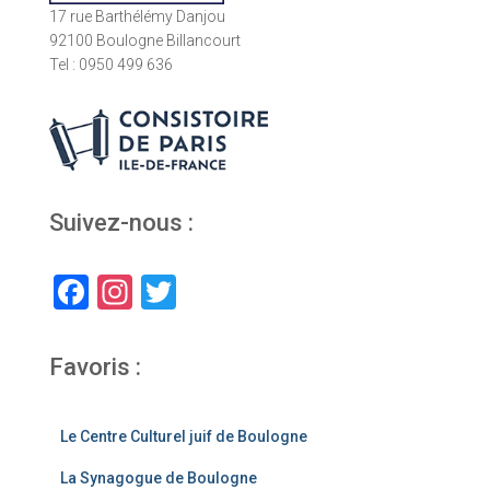
17 rue Barthélémy Danjou
92100 Boulogne Billancourt
Tel : 0950 499 636
Suivez-nous :
F
In
T
a
st
wi
c
a
tt
Favoris :
e
gr
er
b
a
Le Centre Culturel juif de Boulogne
o
m
La Synagogue de Boulogne