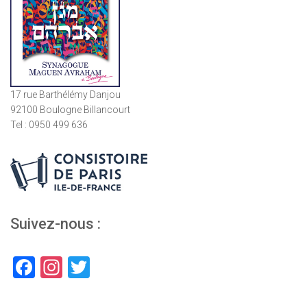
17 rue Barthélémy Danjou
92100 Boulogne Billancourt
Tel : 0950 499 636
Suivez-nous :
F
In
T
a
st
wi