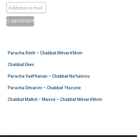
Paracha Rééh – Chabbat Mévaré’khim
Chabbat Ekev
Paracha Vaét’hanan – Chabbat Na’hamou
Paracha Dévarim – Chabbat ‘Hazone
Chabbat Mattot – Massé – Chabbat Mévaré’khim