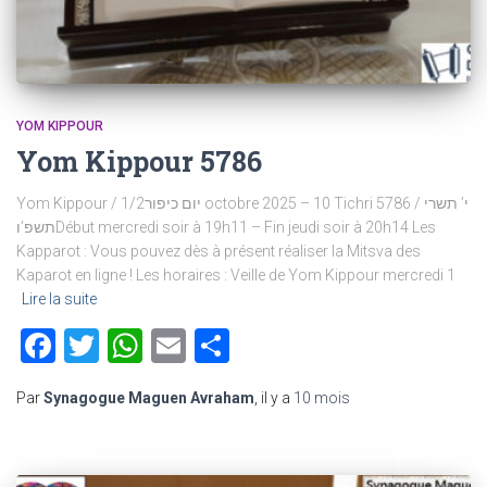
YOM KIPPOUR
Yom Kippour 5786
Yom Kippour / יום כיפור1/2 octobre 2025 – 10 Tichri 5786 / י’ תשרי
תשפ’וDébut mercredi soir à 19h11 – Fin jeudi soir à 20h14 Les
Kapparot : Vous pouvez dès à présent réaliser la Mitsva des
Kaparot en ligne ! Les horaires : Veille de Yom Kippour mercredi 1
Lire la suite
Facebook
Twitter
WhatsApp
Email
Partager
Par
Synagogue Maguen Avraham
, il y a
10 mois