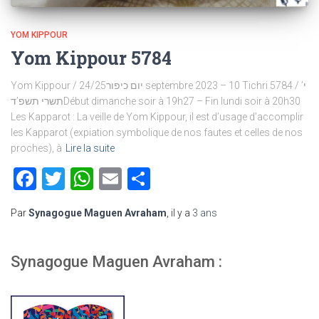
YOM KIPPOUR
Yom Kippour 5784
Yom Kippour / יום כיפור24/25 septembre 2023 – 10 Tichri 5784 / י’
תשרי תשפ’דDébut dimanche soir à 19h27 – Fin lundi soir à 20h30
Les Kapparot : La veille de Yom Kippour, il est d’usage d’accomplir
les Kapparot (expiation symbolique de nos fautes et celles de nos
proches), à
Lire la suite
Facebook
Twitter
WhatsApp
Email
Partager
Par
Synagogue Maguen Avraham
, il y a
3 ans
Synagogue Maguen Avraham :