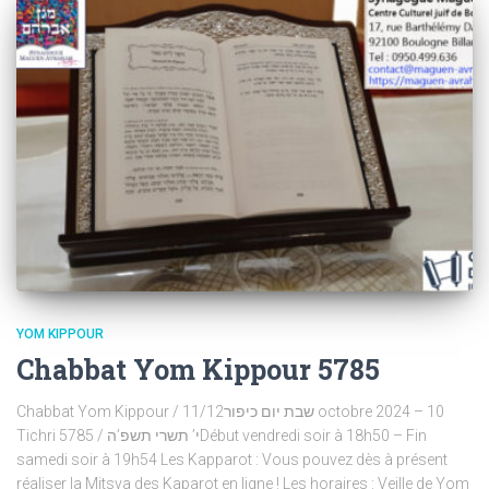
YOM KIPPOUR
Chabbat Yom Kippour 5785
Chabbat Yom Kippour / שבת יום כיפור11/12 octobre 2024 – 10
Tichri 5785 / י’ תשרי תשפ’הDébut vendredi soir à 18h50 – Fin
samedi soir à 19h54 Les Kapparot : Vous pouvez dès à présent
réaliser la Mitsva des Kaparot en ligne ! Les horaires : Veille de Yom