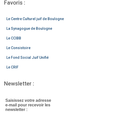
c
a
tt
Favoris :
e
gr
er
b
a
Le Centre Culturel juif de Boulogne
o
m
La Synagogue de Boulogne
o
Le CCIBB
k
Le Consistoire
Le Fond Social Juif Unifié
Le CRIF
Newsletter :
Saisissez votre adresse
e-mail pour recevoir les
newsletter :