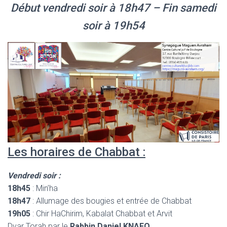
Début vendredi soir à 18h47 – Fin samedi
soir à 19h54
Les horaires de Chabbat :
Vendredi soir :
18h45
: Min’ha
18h47
: Allumage des bougies et entrée de Chabbat
19h05
: Chir HaChirim, Kabalat Chabbat et Arvit
Dvar Torah par le
Rabbin Daniel KNAFO
.