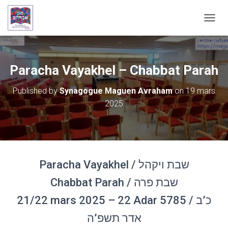
OUVRI
Paracha Vayakhel – Chabbat Parah
Published by
Synagogue Maguen Avraham
on
19 mars
2025
Paracha Vayakhel / שבת ויקהל
Chabbat Parah / שבת פרה
21/22 mars 2025 – 22 Adar 5785 / כ’ב
אדר תשפ’ה