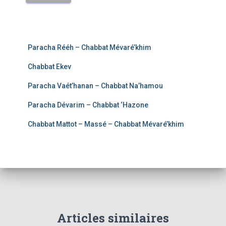
Paracha Rééh – Chabbat Mévaré’khim
Chabbat Ekev
Paracha Vaét’hanan – Chabbat Na’hamou
Paracha Dévarim – Chabbat ‘Hazone
Chabbat Mattot – Massé – Chabbat Mévaré’khim
Articles similaires