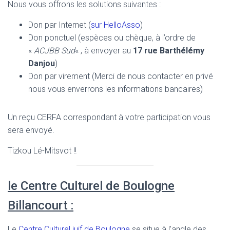
Nous vous offrons les solutions suivantes :
Don par Internet (
sur HelloAsso
)
Don ponctuel (espèces ou chèque, à l’ordre de
«
ACJBB Sud
« , à envoyer au
17 rue Barthélémy
Danjou
)
Don par virement (Merci de nous contacter en privé
nous vous enverrons les informations bancaires)
Un reçu CERFA correspondant à votre participation vous
sera envoyé.
Tizkou Lé-Mitsvot !!
le Centre Culturel de Boulogne
Billancourt :
Le
Centre Culturel juif de Boulogne
se situe à l’angle des