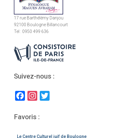
17 rue Barthélémy Danjou
92100 Boulogne Billancourt
Tel : 0950 499 636
Suivez-nous :
F
In
T
a
st
wi
c
a
tt
Favoris :
e
gr
er
b
a
Le Centre Culturel juif de Boulogne