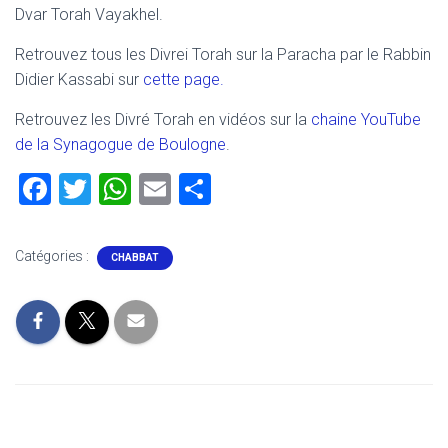
Dvar Torah Vayakhel.
Retrouvez tous les Divrei Torah sur la Paracha par le Rabbin
Didier Kassabi sur
cette page.
Retrouvez les Divré Torah en vidéos sur la
chaine YouTube
de la Synagogue de Boulogne
.
F
T
W
E
P
a
wi
h
m
ar
ce
tt
at
ai
ta
Catégories :
CHABBAT
b
er
s
l
g
o
A
er
ok
p
p