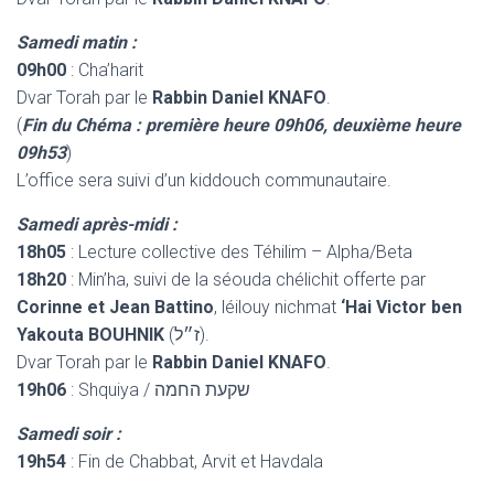
Samedi matin :
09h00
: Cha’harit
Dvar Torah par le
Rabbin Daniel KNAFO
.
(
Fin du Chéma : première heure 09h06, deuxième heure
09h53
)
L’office sera suivi d’un kiddouch communautaire.
Samedi après-midi :
18h05
: Lecture collective des Téhilim – Alpha/Beta
18h20
: Min’ha, suivi de la séouda chélichit offerte par
Corinne et Jean Battino
, léilouy nichmat
‘Hai Victor ben
Yakouta BOUHNIK
(ז״ל).
Dvar Torah par le
Rabbin Daniel KNAFO
.
19h06
: Shquiya / שקעת החמה
Samedi soir :
19h54
: Fin de Chabbat, Arvit et Havdala