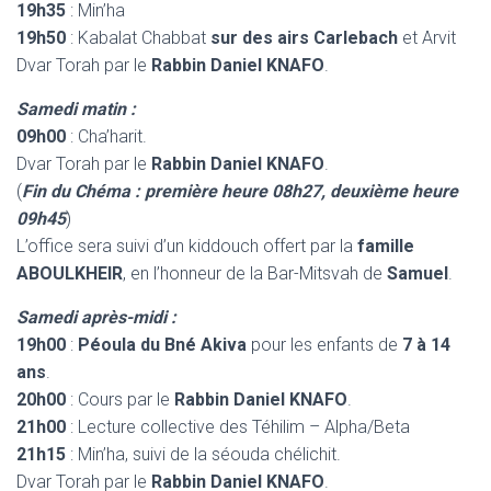
19h35
: Min’ha
19h50
: Kabalat Chabbat
sur des airs Carlebach
et Arvit
Dvar Torah par le
Rabbin Daniel KNAFO
.
Samedi matin :
09h00
: Cha’harit.
Dvar Torah par le
Rabbin Daniel KNAFO
.
(
Fin du Chéma : première heure 08h27, deuxième heure
09h45
)
L’office sera suivi d’un kiddouch offert par la
famille
ABOULKHEIR
, en l’honneur de la Bar-Mitsvah de
Samuel
.
Samedi après-midi :
19h00
:
Péoula du Bné Akiva
pour les enfants de
7 à 14
ans
.
20h00
: Cours par le
Rabbin Daniel KNAFO
.
21h00
: Lecture collective des Téhilim – Alpha/Beta
21h15
: Min’ha, suivi de la séouda chélichit.
Dvar Torah par le
Rabbin Daniel KNAFO
.