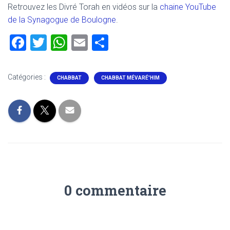
Retrouvez les Divré Torah en vidéos sur la
chaine YouTube
de la Synagogue de Boulogne
.
F
T
W
E
P
a
wi
h
m
ar
ce
tt
at
ai
ta
Catégories :
CHABBAT
CHABBAT MÉVARÉ'HIM
b
er
s
l
g
o
A
er
ok
p
p
0 commentaire