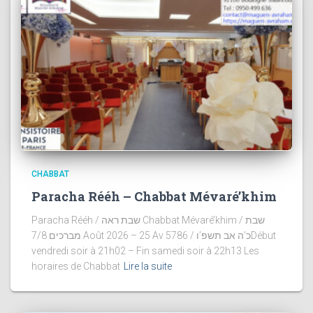
CHABBAT
Paracha Rééh – Chabbat Mévaré’khim
Paracha Rééh / שבת ראה Chabbat Mévaré’khim / שבת
מברכים 7/8 Août 2026 – 25 Av 5786 / כ’ה אב תשפ’וDébut
vendredi soir à 21h02 – Fin samedi soir à 22h13 Les
horaires de Chabbat
Lire la suite