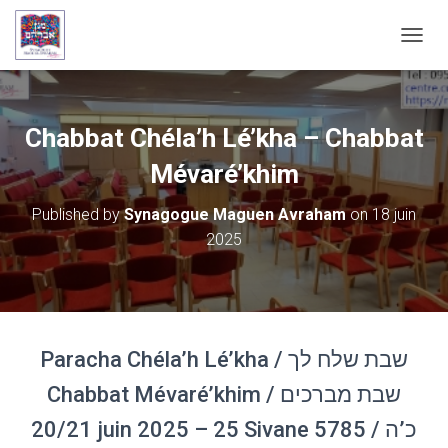
OUVRI
Chabbat Chéla’h Lé’kha – Chabbat
Mévaré’khim
Published by
Synagogue Maguen Avraham
on
18 juin
2025
Paracha Chéla’h Lé’kha / שבת שלח לך
Chabbat Mévaré’khim / שבת מברכים
20/21 juin 2025 – 25 Sivane 5785 / כ’ה