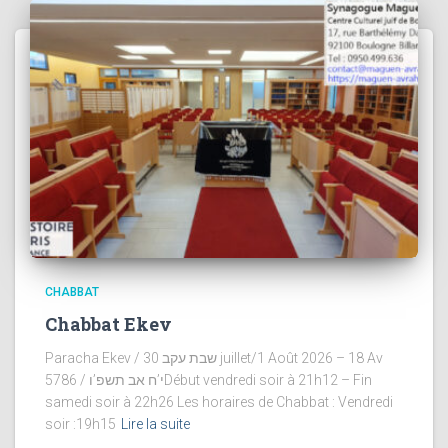
CHABBAT
Chabbat Ekev
Paracha Ekev / שבת עקב 30 juillet/1 Août 2026 – 18 Av
5786 / י’ח אב תשפ’וDébut vendredi soir à 21h12 – Fin
samedi soir à 22h26 Les horaires de Chabbat : Vendredi
soir :19h15
Lire la suite