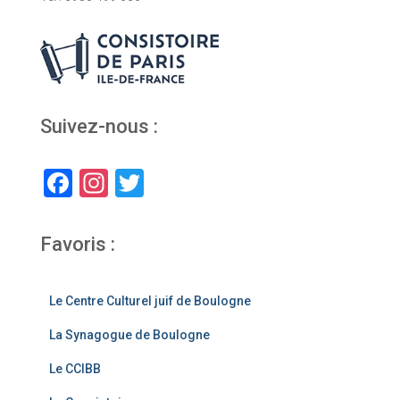
Suivez-nous :
F
In
T
a
st
wi
c
a
tt
Favoris :
e
gr
er
b
a
Le Centre Culturel juif de Boulogne
o
m
La Synagogue de Boulogne
o
Le CCIBB
k