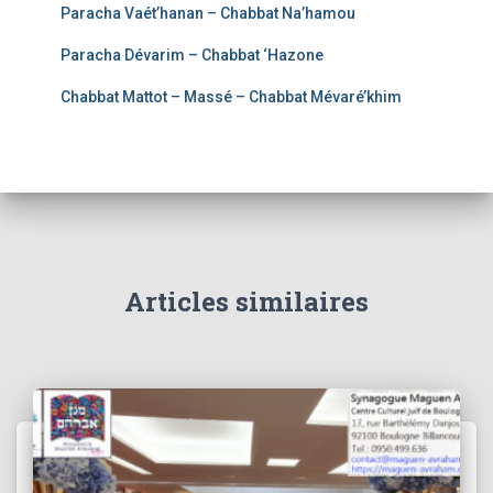
Paracha Vaét’hanan – Chabbat Na’hamou
Paracha Dévarim – Chabbat ‘Hazone
Chabbat Mattot – Massé – Chabbat Mévaré’khim
Articles similaires