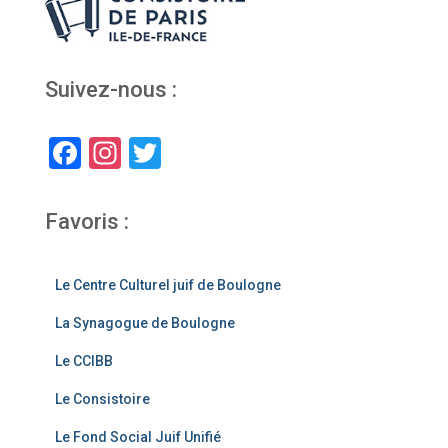
Suivez-nous :
F
In
T
a
st
wi
c
a
tt
Favoris :
e
gr
er
b
a
Le Centre Culturel juif de Boulogne
o
m
La Synagogue de Boulogne
o
Le CCIBB
k
Le Consistoire
Le Fond Social Juif Unifié