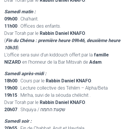
Dvar Torah par le
Rabbin Daniel KNAFO
.
Samedi matin :
09h00
: Cha’harit.
11h00
: Offices des enfants.
Dvar Torah par le
Rabbin Daniel KNAFO
.
(
Fin du Chéma : première heure 09h46, deuxième heure
10h35
)
L’office sera suivi d’un kiddouch offert par la
famille
NIZARD
en l’honneur de la Bar Mitsvah de
Adam
.
Samedi après-midi :
18h00
: Cours par le
Rabbin Daniel KNAFO
.
19h00
: Lecture collective des Téhilim – Alpha/Beta
19h15
: Min’ha, suivi de la séouda chélichit .
Dvar Torah par le
Rabbin Daniel KNAFO
.
20h07
: Shquiya / שקעת החמה
Samedi soir :
20h55
: Fin de Chabbat, Arvit et Havdala