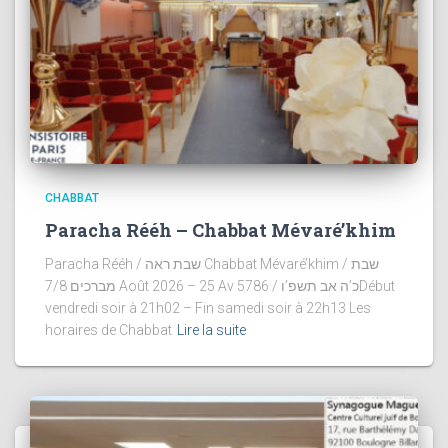
CHABBAT
Paracha Rééh – Chabbat Mévaré’khim
Paracha Rééh / שבת ראה Chabbat Mévaré’khim / שבת
מברכים 7/8 Août 2026 – 25 Av 5786 / כ’ה אב תשפ’וDébut
vendredi soir à 21h02 – Fin samedi soir à 22h13 Les
horaires de Chabbat
Lire la suite