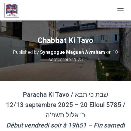
OUVRI
Chabbat Ki Tavo
Published by
Synagogue Maguen Avraham
on
10
septembre 2025
Paracha Ki Tavo / שבת כי תבא
12/13 septembre 2025 – 20 Elloul 5785 /
כ’ אלול תשפ’ה
Début vendredi soir à 19h51 – Fin samedi