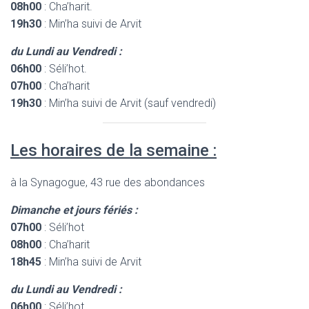
08h00
: Cha’harit.
19h30
: Min’ha suivi de Arvit
du Lundi au Vendredi :
06h00
: Séli’hot.
07h00
: Cha’harit
19h30
: Min’ha suivi de Arvit (sauf vendredi)
Les horaires de la semaine :
à la Synagogue, 43 rue des abondances
Dimanche et jours fériés :
07h00
: Séli’hot
08h00
: Cha’harit
18h45
: Min’ha suivi de Arvit
du Lundi au Vendredi :
06h00
: Séli’hot