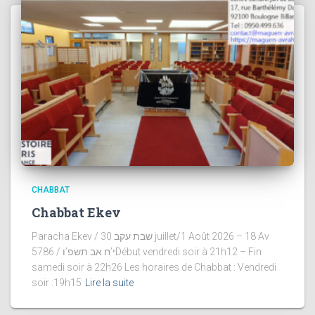
CHABBAT
Chabbat Ekev
Paracha Ekev / שבת עקב 30 juillet/1 Août 2026 – 18 Av
5786 / י’ח אב תשפ’וDébut vendredi soir à 21h12 – Fin
samedi soir à 22h26 Les horaires de Chabbat : Vendredi
soir :19h15
Lire la suite