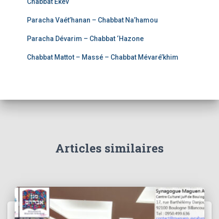
Chabbat Ekev
Paracha Vaét’hanan – Chabbat Na’hamou
Paracha Dévarim – Chabbat ‘Hazone
Chabbat Mattot – Massé – Chabbat Mévaré’khim
Articles similaires