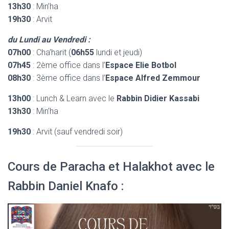
13h30
: Min’ha
19h30
: Arvit
du Lundi au Vendredi :
07h00
: Cha’harit (
06h55
lundi et jeudi)
07h45
: 2ème office dans l’
Espace Elie Botbol
08h30
: 3ème office dans l’
Espace Alfred Zemmour
13h00
: Lunch & Learn avec le
Rabbin Didier Kassabi
13h30
: Min’ha
19h30
: Arvit (sauf vendredi soir)
Cours de Paracha et Halakhot avec le
Rabbin Daniel Knafo :