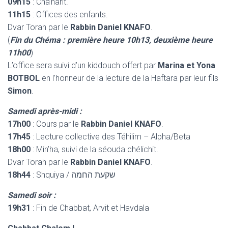
09h15
: Cha’harit.
11h15
: Offices des enfants.
Dvar Torah par le
Rabbin Daniel KNAFO
.
(
Fin du Chéma : première heure 10h13, deuxième heure
11h00
)
L’office sera suivi d’un kiddouch offert par
Marina et Yona
BOTBOL
en l’honneur de la lecture de la Haftara par leur fils
Simon
.
Samedi après-midi :
17h00
: Cours par le
Rabbin Daniel KNAFO
.
17h45
: Lecture collective des Téhilim – Alpha/Beta
18h00
: Min’ha, suivi de la séouda chélichit.
Dvar Torah par le
Rabbin Daniel KNAFO
.
18h44
: Shquiya / שקעת החמה
Samedi soir :
19h31
: Fin de Chabbat, Arvit et Havdala