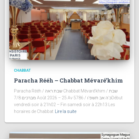
CHABBAT
Paracha Rééh – Chabbat Mévaré’khim
Paracha Rééh / שבת ראה Chabbat Mévaré’khim / שבת
מברכים 7/8 Août 2026 – 25 Av 5786 / כ’ה אב תשפ’וDébut
vendredi soir à 21h02 – Fin samedi soir à 22h13 Les
horaires de Chabbat
Lire la suite