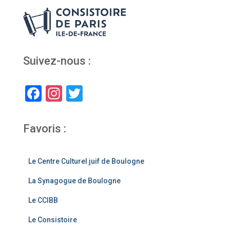
Suivez-nous :
F
In
T
a
st
wi
c
a
tt
Favoris :
e
gr
er
b
a
Le Centre Culturel juif de Boulogne
o
m
La Synagogue de Boulogne
o
Le CCIBB
k
Le Consistoire