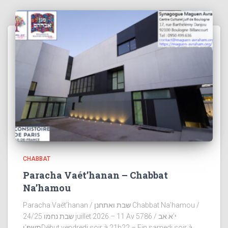
CHABBAT
Paracha Vaét’hanan – Chabbat
Na’hamou
Paracha Vaét’hanan / שבת ואתחנן Chabbat Na’hamou /
שבת נחמו 24/25 juillet 2026 – 11 Av 5786 / י’א אב
תשפ’וDébut vendredi soir à 21h22 – Fin samedi soir à