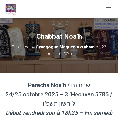
OUVRI
Chabbat Noa’h
Published by
Synagogue Maguen Avraham
on
23
octobre 2025
Paracha Noa’h / שבת נח
24/25 octobre 2025 – 3 ‘Hechvan 5786 /
ג’ חשון תשפ’ו
Début vendredi soir à 18h25 – Fin samedi