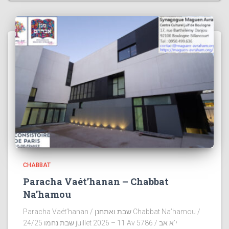
CHABBAT
Paracha Vaét’hanan – Chabbat
Na’hamou
Paracha Vaét’hanan / שבת ואתחנן Chabbat Na’hamou /
שבת נחמו 24/25 juillet 2026 – 11 Av 5786 / י’א אב