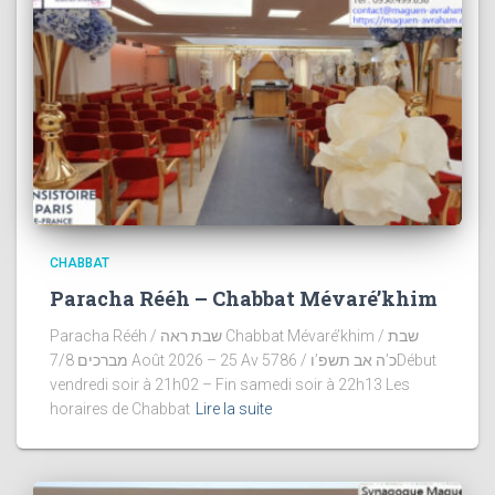
CHABBAT
Paracha Rééh – Chabbat Mévaré’khim
Paracha Rééh / שבת ראה Chabbat Mévaré’khim / שבת
מברכים 7/8 Août 2026 – 25 Av 5786 / כ’ה אב תשפ’וDébut
vendredi soir à 21h02 – Fin samedi soir à 22h13 Les
horaires de Chabbat
Lire la suite