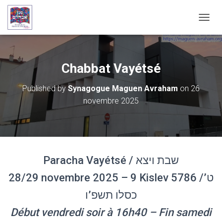
OUVRI
Chabbat Vayétsé
Published by
Synagogue Maguen Avraham
on
26
novembre 2025
Paracha Vayétsé / שבת ויצא
28/29 novembre 2025 – 9 Kislev 5786 /ט’
כסלו תשפ’ו
Début vendredi soir à 16h40 – Fin samedi