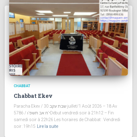
CHABBAT
Chabbat Ekev
Paracha Ekev / שבת עקב 30 juillet/1 Août 2026 – 18 Av
5786 / י’ח אב תשפ’וDébut vendredi soir à 21h12 – Fin
samedi soir à 22h26 Les horaires de Chabbat : Vendredi
soir :19h15
Lire la suite