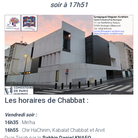
soir à 17h51
Les horaires de Chabbat :
Vendredi soir :
16h35
: Min’ha
16h55
: Chir HaChirim, Kabalat Chabbat et Arvit
Dvar Torah par le
Rabbin Daniel KNAFO
.