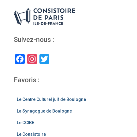
Suivez-nous :
F
In
T
a
st
wi
c
a
tt
Favoris :
e
gr
er
b
a
Le Centre Culturel juif de Boulogne
o
m
La Synagogue de Boulogne
o
Le CCIBB
k
Le Consistoire