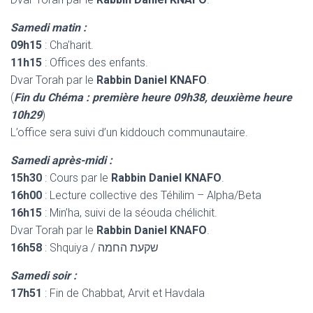
Samedi matin :
09h15
: Cha’harit.
11h15
: Offices des enfants.
Dvar Torah par le
Rabbin Daniel KNAFO
.
(
Fin du Chéma : première heure 09h38, deuxième heure
10h29
)
L’office sera suivi d’un kiddouch communautaire.
Samedi après-midi :
15h30
: Cours par le
Rabbin Daniel KNAFO
.
16h00
: Lecture collective des Téhilim – Alpha/Beta
16h15
: Min’ha, suivi de la séouda chélichit.
Dvar Torah par le
Rabbin Daniel KNAFO
.
16h58
: Shquiya / שקעת החמה
Samedi soir :
17h51
: Fin de Chabbat, Arvit et Havdala