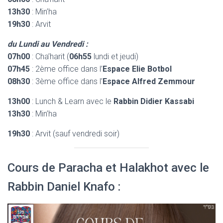
13h30
: Min’ha
19h30
: Arvit
du Lundi au Vendredi :
07h00
: Cha’harit (
06h55
lundi et jeudi)
07h45
: 2ème office dans l’
Espace Elie Botbol
08h30
: 3ème office dans l’
Espace Alfred Zemmour
13h00
: Lunch & Learn avec le
Rabbin Didier Kassabi
13h30
: Min’ha
19h30
: Arvit (sauf vendredi soir)
Cours de Paracha et Halakhot avec le
Rabbin Daniel Knafo :