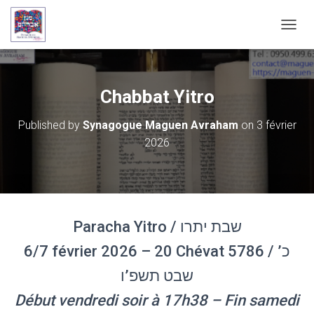
OUVRI
Chabbat Yitro
Published by
Synagogue Maguen Avraham
on
3 février
2026
Paracha Yitro / שבת יתרו
6/7 février 2026 – 20 Chévat 5786 / כ’
שבט תשפ’ו
Début vendredi soir à 17h38 – Fin samedi