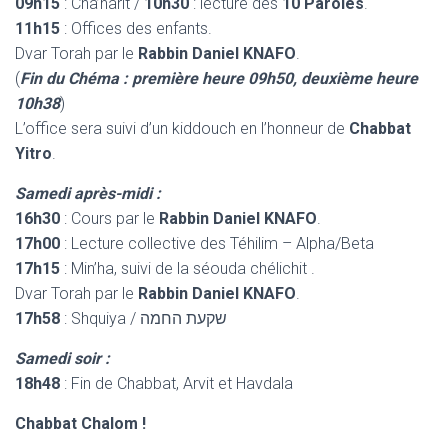
09h15
: Cha’harit /
10h30
: lecture des
10 Paroles
.
11h15
: Offices des enfants.
Dvar Torah par le
Rabbin Daniel KNAFO
.
(
Fin du Chéma : première heure 09h50, deuxième heure
10h38
)
L’office sera suivi d’un kiddouch en l’honneur de
Chabbat
Yitro
.
Samedi après-midi :
16h30
: Cours par le
Rabbin Daniel KNAFO
.
17h00
: Lecture collective des Téhilim – Alpha/Beta
17h15
: Min’ha, suivi de la séouda chélichit .
Dvar Torah par le
Rabbin Daniel KNAFO
.
17h58
: Shquiya / שקעת החמה
Samedi soir :
18h48
: Fin de Chabbat, Arvit et Havdala
Chabbat Chalom !