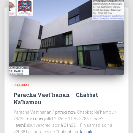
CHABBAT
Paracha Vaét’hanan – Chabbat
Na’hamou
Paracha Vaét’hanan / שבת ואתחנן Chabbat Na’hamou /
שבת נחמו 24/25 juillet 2026 – 11 Av 5786 / י’א אב
תשפ’וDébut vendredi soir à 21h22 – Fin samedi soir à
22h38 Les horaires de Chabbat
Lire la suite