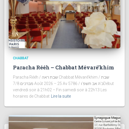
CHABBAT
Paracha Rééh – Chabbat Mévaré’khim
Paracha Rééh / שבת ראה Chabbat Mévaré’khim / שבת
מברכים 7/8 Août 2026 – 25 Av 5786 / כ’ה אב תשפ’וDébut
vendredi soir à 21h02 – Fin samedi soir à 22h13 Les
horaires de Chabbat
Lire la suite