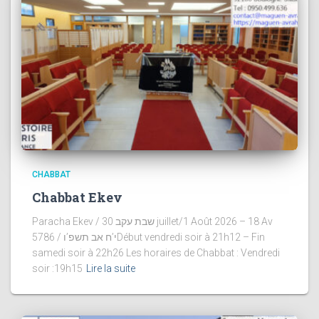
CHABBAT
Chabbat Ekev
Paracha Ekev / שבת עקב 30 juillet/1 Août 2026 – 18 Av
5786 / י’ח אב תשפ’וDébut vendredi soir à 21h12 – Fin
samedi soir à 22h26 Les horaires de Chabbat : Vendredi
soir :19h15
Lire la suite