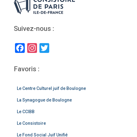
Suivez-nous :
F
In
T
a
st
wi
c
a
tt
Favoris :
e
gr
er
b
a
Le Centre Culturel juif de Boulogne
o
m
La Synagogue de Boulogne
o
Le CCIBB
k
Le Consistoire
Le Fond Social Juif Unifié