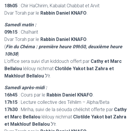
18h05
: Chir HaChirim, Kabalat Chabbat et Arvit
Dvar Torah par le
Rabbin Daniel KNAFO
.
Samedi matin :
09h15
: Cha’harit
Dvar Torah par le
Rabbin Daniel KNAFO
.
(
Fin du Chéma : première heure 09h50, deuxième heure
10h38
)
L’office sera suivi d’un kiddouch offert par
Cathy et Marc
Bellalou
léilouy nichmat
Clotilde Yakot bat Zahra et
Makhlouf Bellalou
ז’ל.
Samedi après-midi :
16h45
: Cours par le
Rabbin Daniel KNAFO
.
17h15
: Lecture collective des Téhilim – Alpha/Beta
17h30
: Min’ha, suivi de la séouda chélichit offerte par
Cathy
et Marc Bellalou
léilouy nichmat
Clotilde Yakot bat Zahra
et Makhlouf Bellalou
ז’ל.