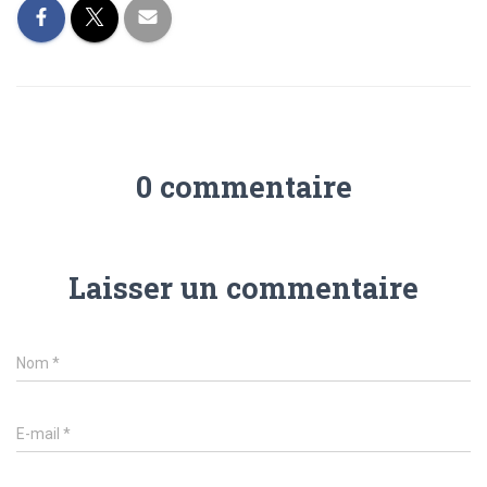
o
A
er
ok
p
p
0 commentaire
Laisser un commentaire
Nom
*
E-mail
*