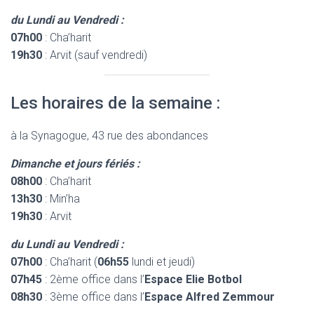
du Lundi au Vendredi :
07h00
: Cha’harit
19h30
: Arvit (sauf vendredi)
Les horaires de la semaine :
à la Synagogue, 43 rue des abondances
Dimanche et jours fériés :
08h00
: Cha’harit
13h30
: Min’ha
19h30
: Arvit
du Lundi au Vendredi :
07h00
: Cha’harit (
06h55
lundi et jeudi)
07h45
: 2ème office dans l’
Espace Elie Botbol
08h30
: 3ème office dans l’
Espace Alfred Zemmour