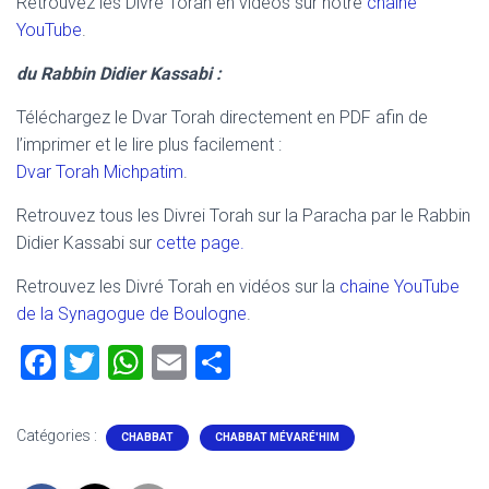
Retrouvez les Divré Torah en vidéos sur notre
chaine
YouTube
.
du Rabbin Didier Kassabi :
Téléchargez le Dvar Torah directement en PDF afin de
l’imprimer et le lire plus facilement :
Dvar Torah Michpatim
.
Retrouvez tous les Divrei Torah sur la Paracha par le Rabbin
Didier Kassabi sur
cette page.
Retrouvez les Divré Torah en vidéos sur la
chaine YouTube
de la Synagogue de Boulogne
.
F
T
W
E
P
a
wi
h
m
ar
ce
tt
at
ai
ta
Catégories :
CHABBAT
CHABBAT MÉVARÉ'HIM
b
er
s
l
g