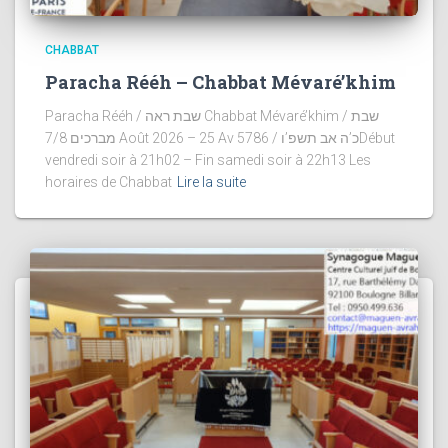
CHABBAT
Paracha Rééh – Chabbat Mévaré’khim
Paracha Rééh / שבת ראה Chabbat Mévaré’khim / שבת
מברכים 7/8 Août 2026 – 25 Av 5786 / כ’ה אב תשפ’וDébut
vendredi soir à 21h02 – Fin samedi soir à 22h13 Les
horaires de Chabbat
Lire la suite