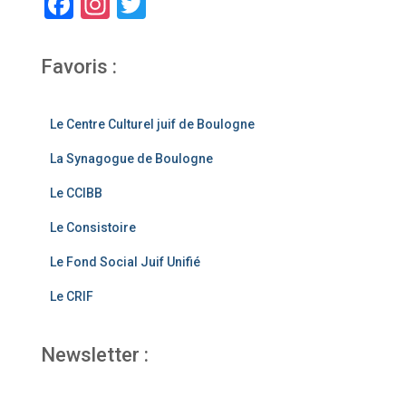
F
In
T
a
st
wi
c
a
tt
Favoris :
e
gr
er
b
a
Le Centre Culturel juif de Boulogne
o
m
La Synagogue de Boulogne
o
Le CCIBB
k
Le Consistoire
Le Fond Social Juif Unifié
Le CRIF
Newsletter :