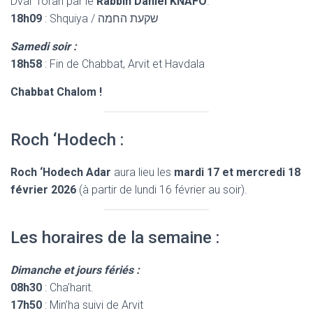
Dvar Torah par le
Rabbin Daniel KNAFO
.
18h09
: Shquiya / שקעת החמה
Samedi soir :
18h58
: Fin de Chabbat, Arvit et Havdala
Chabbat Chalom !
Roch ‘Hodech :
Roch ‘Hodech Adar
aura lieu les
mardi 17 et mercredi 18
février 2026
(à partir de lundi 16 février au soir).
Les horaires de la semaine :
Dimanche et jours fériés :
08h30
: Cha’harit.
17h50
: Min’ha suivi de Arvit