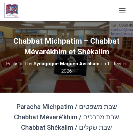
OUVRI
Chabbat Michpatim – Chabbat
Mévarékhim et Shékalim
Published by
Synagogue Maguen Avraham
on
11 février
2026
Paracha Michpatim / שבת משפטים
Chabbat Mévaré’khim / שבת מברכים
Chabbat Shékalim / שבת שקלים