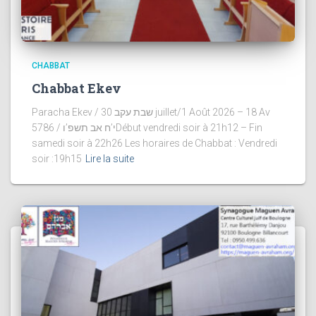
CHABBAT
Chabbat Ekev
Paracha Ekev / שבת עקב 30 juillet/1 Août 2026 – 18 Av
5786 / י’ח אב תשפ’וDébut vendredi soir à 21h12 – Fin
samedi soir à 22h26 Les horaires de Chabbat : Vendredi
soir :19h15
Lire la suite