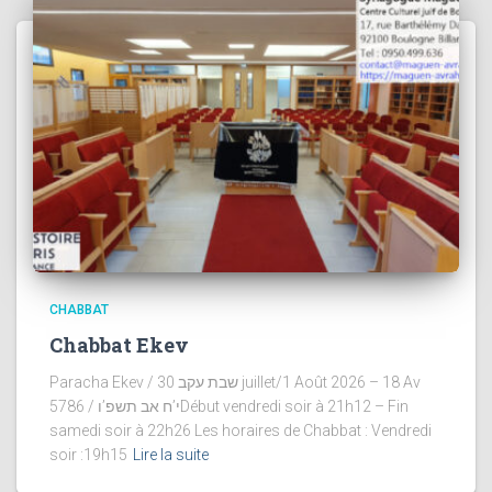
CHABBAT
Chabbat Ekev
Paracha Ekev / שבת עקב 30 juillet/1 Août 2026 – 18 Av
5786 / י’ח אב תשפ’וDébut vendredi soir à 21h12 – Fin
samedi soir à 22h26 Les horaires de Chabbat : Vendredi
soir :19h15
Lire la suite