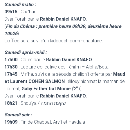
Samedi matin :
09h15
: Cha’harit
Dvar Torah par le
Rabbin Daniel KNAFO
.
(
Fin du Chéma : première heure 09h39, deuxième heure
10h26
)
L’office sera suivi d’un kiddouch communautaire.
Samedi après-midi :
17h00
: Cours par le
Rabbin Daniel KNAFO
.
17h30
: Lecture collective des Téhilim – Alpha/Beta
17h45
: Min’ha, suivi de la séouda chélichit offerte par
Maud
et Laurent COHEN SALMON
, léilouy nichmat la maman de
Laurent,
Gaby Esther bat Monie
(ז״ל).
Dvar Torah par le
Rabbin Daniel KNAFO
.
18h21
: Shquiya / שקעת החמה
Samedi soir :
19h09
: Fin de Chabbat, Arvit et Havdala