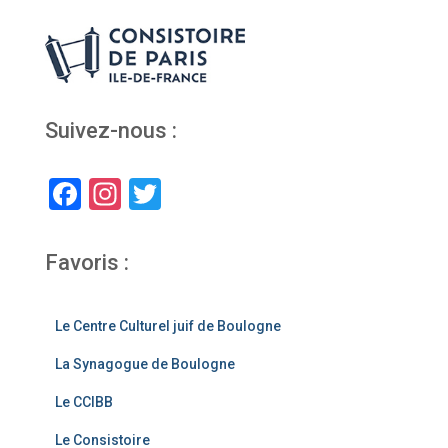
Suivez-nous :
F
In
T
a
st
wi
c
a
tt
Favoris :
e
gr
er
b
a
Le Centre Culturel juif de Boulogne
o
m
La Synagogue de Boulogne
o
Le CCIBB
k
Le Consistoire