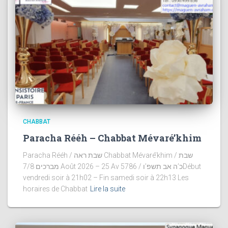
CHABBAT
Paracha Rééh – Chabbat Mévaré’khim
Paracha Rééh / שבת ראה Chabbat Mévaré’khim / שבת
מברכים 7/8 Août 2026 – 25 Av 5786 / כ’ה אב תשפ’וDébut
vendredi soir à 21h02 – Fin samedi soir à 22h13 Les
horaires de Chabbat
Lire la suite