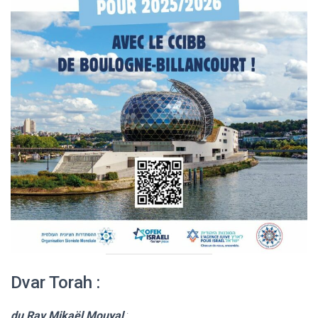
Dvar Torah :
du Rav Mikaël Mouyal
: