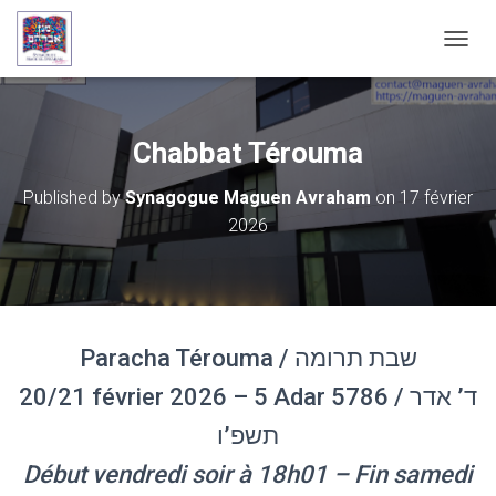
OUVRI
Chabbat Térouma
Published by
Synagogue Maguen Avraham
on
17 février
2026
Paracha Térouma / שבת תרומה
20/21 février 2026 – 5 Adar 5786 / ד’ אדר
תשפ’ו
Début vendredi soir à 18h01 – Fin samedi