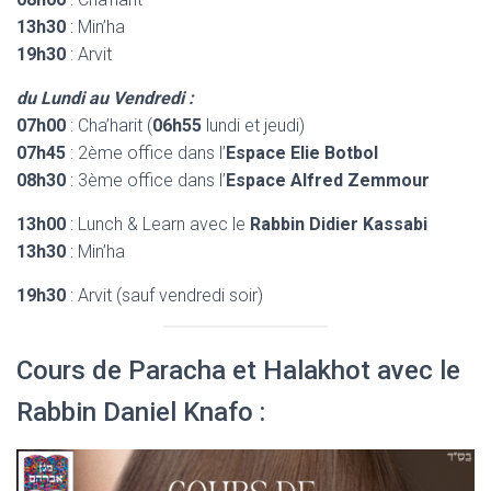
13h30
: Min’ha
19h30
: Arvit
du Lundi au Vendredi :
07h00
: Cha’harit (
06h55
lundi et jeudi)
07h45
: 2ème office dans l’
Espace Elie Botbol
08h30
: 3ème office dans l’
Espace Alfred Zemmour
13h00
: Lunch & Learn avec le
Rabbin Didier Kassabi
13h30
: Min’ha
19h30
: Arvit (sauf vendredi soir)
Cours de Paracha et Halakhot avec le
Rabbin Daniel Knafo :