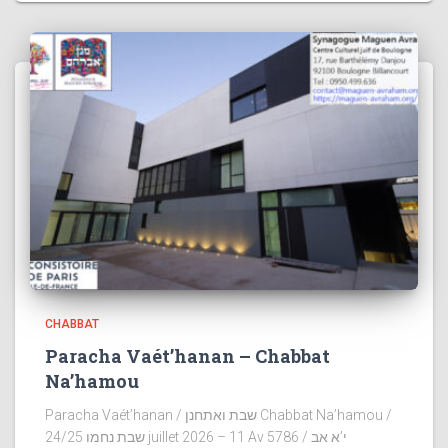
CHABBAT
Paracha Vaét’hanan – Chabbat
Na’hamou
Paracha Vaét’hanan / שבת ואתחנן Chabbat Na’hamou /
שבת נחמו 24/25 juillet 2026 – 11 Av 5786 / י’א אב