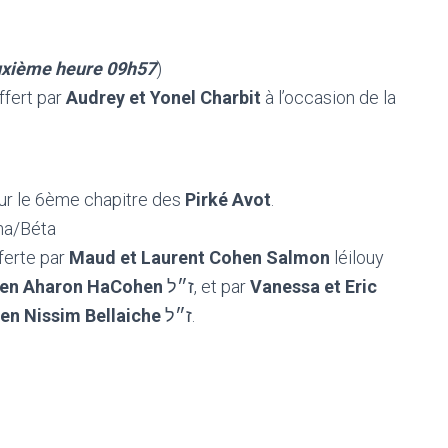
uxième heure 09h57
)
ffert par
Audrey et Yonel Charbit
à l’occasion de la
ur le 6ème chapitre des
Pirké Avot
.
pha/Béta
fferte par
Maud et Laurent Cohen Salmon
léilouy
ben Aharon HaCohen
ז״ל, et par
Vanessa et Eric
en Nissim Bellaiche
ז״ל.