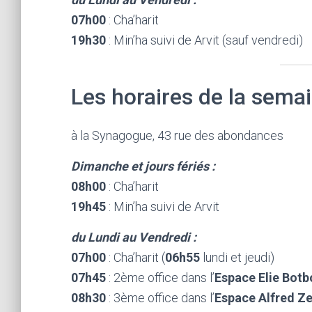
07h00
: Cha’harit
19h30
: Min’ha suivi de Arvit (sauf vendredi)
Les horaires de la semai
à la Synagogue, 43 rue des abondances
Dimanche et jours fériés :
08h00
: Cha’harit
19h45
: Min’ha suivi de Arvit
du Lundi au Vendredi :
07h00
: Cha’harit (
06h55
lundi et jeudi)
07h45
: 2ème office dans l’
Espace Elie Botb
08h30
: 3ème office dans l’
Espace Alfred 