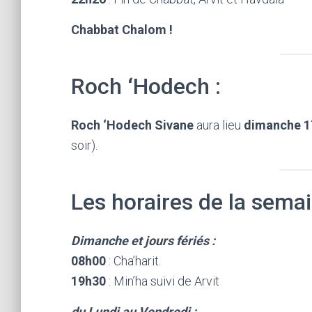
Chabbat Chalom !
Roch ‘Hodech :
Roch ‘Hodech Sivane
aura lieu
dimanche 1
soir).
Les horaires de la semai
Dimanche et jours fériés :
08h00
: Cha’harit.
19h30
: Min’ha suivi de Arvit
du Lundi au Vendredi :