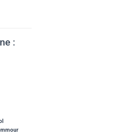
ne :
ol
Zemmour