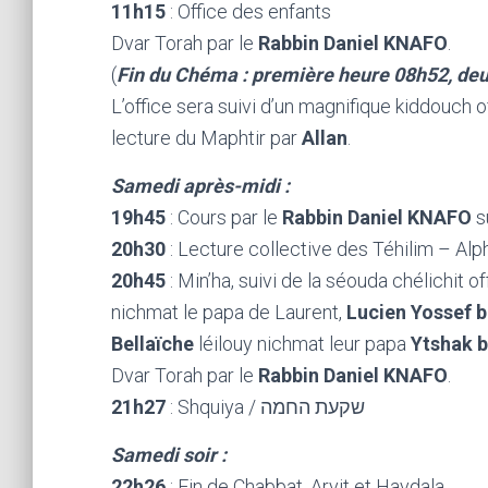
11h15
: Office des enfants
Dvar Torah par le
Rabbin Daniel KNAFO
.
(
Fin du Chéma : première heure 08h52, de
L’office sera suivi d’un magnifique kiddouch o
lecture du Maphtir par
Allan
.
Samedi après-midi :
19h45
: Cours par le
Rabbin Daniel KNAFO
s
20h30
: Lecture collective des Téhilim – Al
20h45
: Min’ha, suivi de la séouda chélichit o
nichmat le papa de Laurent,
Lucien Yossef 
Bellaïche
léilouy nichmat leur papa
Ytshak b
Dvar Torah par le
Rabbin Daniel KNAFO
.
21h27
: Shquiya / שקעת החמה
Samedi soir :
22h26
: Fin de Chabbat, Arvit et Havdala