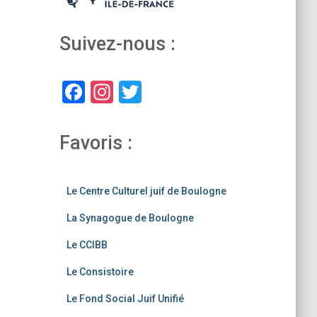
Suivez-nous :
F
In
T
a
st
wi
c
a
tt
Favoris :
e
gr
er
b
a
Le Centre Culturel juif de Boulogne
o
m
La Synagogue de Boulogne
o
k
Le CCIBB
Le Consistoire
Le Fond Social Juif Unifié