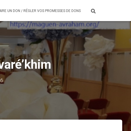
AIRE UN DON / RÉGLER VOS PROMESSES DE DONS
varé’khim
26