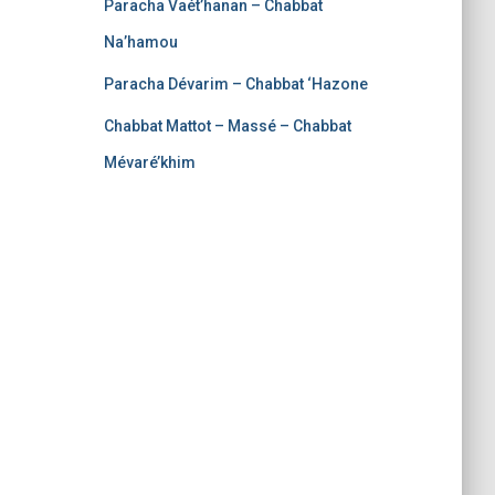
Paracha Vaét’hanan – Chabbat
Na’hamou
Paracha Dévarim – Chabbat ‘Hazone
Chabbat Mattot – Massé – Chabbat
Mévaré’khim