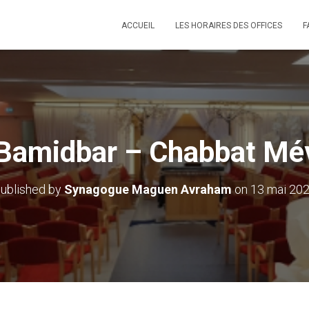
ACCUEIL
LES HORAIRES DES OFFICES
F
Bamidbar – Chabbat Mé
ublished by
Synagogue Maguen Avraham
on
13 mai 20