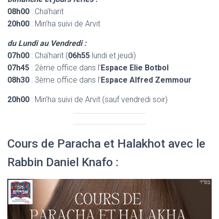
08h00
: Cha’harit
20h00
: Min’ha suivi de Arvit
du Lundi au Vendredi :
07h00
: Cha’harit (
06h55
lundi et jeudi)
07h45
: 2ème office dans l’
Espace Elie Botbol
08h30
: 3ème office dans l’
Espace Alfred Zemmour
20h00
: Min’ha suivi de Arvit (sauf vendredi soir)
Cours de Paracha et Halakhot avec le
Rabbin Daniel Knafo :