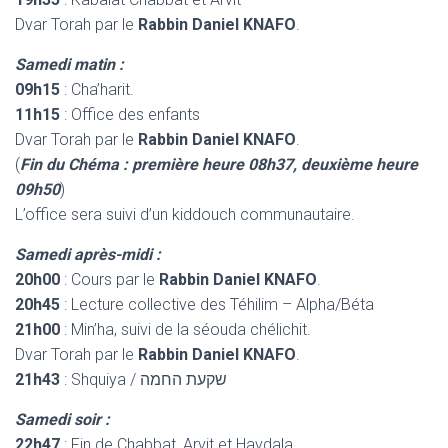
Dvar Torah par le
Rabbin Daniel KNAFO
.
Samedi matin :
09h15
: Cha’harit.
11h15
: Office des enfants
Dvar Torah par le
Rabbin Daniel KNAFO
.
(
Fin du Chéma : première heure 08h37, deuxième heure
09h50
)
L’office sera suivi d’un kiddouch communautaire.
Samedi après-midi :
20h00
: Cours par le
Rabbin Daniel KNAFO
.
20h45
: Lecture collective des Téhilim – Alpha/Béta
21h00
: Min’ha, suivi de la séouda chélichit.
Dvar Torah par le
Rabbin Daniel KNAFO
.
21h43
: Shquiya / שקעת החמה
Samedi soir :
22h47
: Fin de Chabbat, Arvit et Havdala