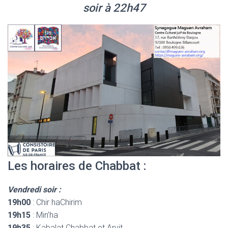
soir à 22h47
Les horaires de Chabbat :
Vendredi soir :
19h00
: Chir haChirim
19h15
: Min’ha
19h35
: Kabalat Chabbat et Arvit