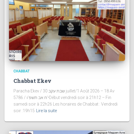
CHABBAT
Chabbat Ekev
Paracha Ekev / שבת עקב 30 juillet/1 Août 2026 – 18 Av
5786 / י’ח אב תשפ’וDébut vendredi soir à 21h12 – Fin
samedi soir à 22h26 Les horaires de Chabbat : Vendredi
soir :19h15
Lire la suite