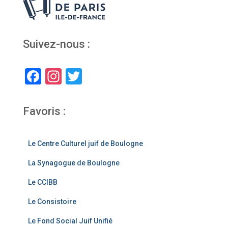
Suivez-nous :
F
In
T
a
st
wi
c
a
tt
Favoris :
e
gr
er
b
a
Le Centre Culturel juif de Boulogne
o
m
La Synagogue de Boulogne
o
Le CCIBB
k
Le Consistoire
Le Fond Social Juif Unifié