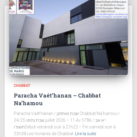
CHABBAT
Paracha Vaét’hanan – Chabbat
Na’hamou
Paracha Vaét’hanan / שבת ואתחנן Chabbat Na’hamou /
שבת נחמו 24/25 juillet 2026 – 11 Av 5786 / י’א אב
תשפ’וDébut vendredi soir à 21h22 – Fin samedi soir à
22h38 Les horaires de Chabbat
Lire la suite