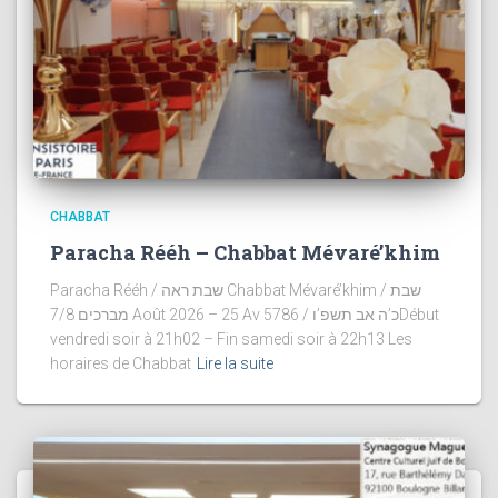
CHABBAT
Paracha Rééh – Chabbat Mévaré’khim
Paracha Rééh / שבת ראה Chabbat Mévaré’khim / שבת
מברכים 7/8 Août 2026 – 25 Av 5786 / כ’ה אב תשפ’וDébut
vendredi soir à 21h02 – Fin samedi soir à 22h13 Les
horaires de Chabbat
Lire la suite