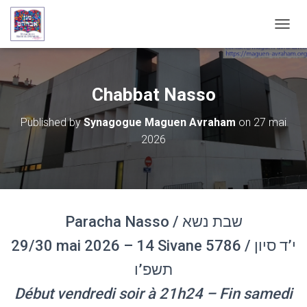
OUVRI
Chabbat Nasso
Published by
Synagogue Maguen Avraham
on
27 mai
2026
Paracha Nasso / שבת נשא
29/30 mai 2026 – 14 Sivane 5786 / י’ד סיון
תשפ’ו
Début vendredi soir à 21h24 – Fin samedi