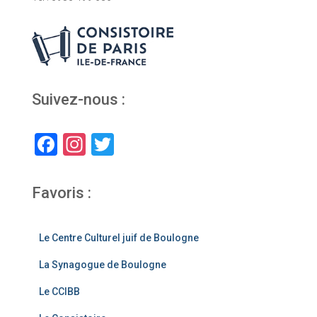
Suivez-nous :
F
In
T
a
st
wi
c
a
tt
Favoris :
e
gr
er
b
a
Le Centre Culturel juif de Boulogne
o
m
La Synagogue de Boulogne
o
Le CCIBB
k