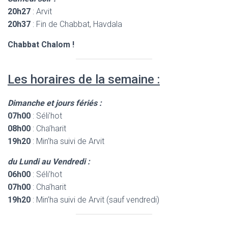
20h27
: Arvit
20h37
: Fin de Chabbat, Havdala
Chabbat Chalom !
Les horaires de la semaine :
Dimanche et jours fériés :
07h00
: Séli’hot
08h00
: Cha’harit
19h20
: Min’ha suivi de Arvit
du Lundi au Vendredi :
06h00
: Séli’hot
07h00
: Cha’harit
19h20
: Min’ha suivi de Arvit (sauf vendredi)