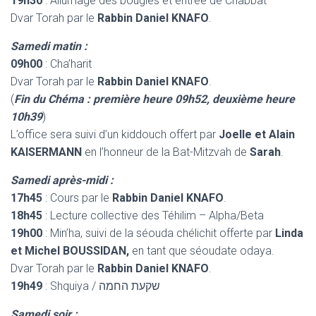
19h30
: Allumage des bougies et entrée de Chabbat
Dvar Torah par le
Rabbin Daniel KNAFO
.
Samedi matin :
09h00
: Cha’harit
Dvar Torah par le
Rabbin Daniel KNAFO
.
(
Fin du Chéma : première heure 09h52, deuxième heure
10h39
)
L’office sera suivi d’un kiddouch offert par
Joelle et Alain
KAISERMANN
en l’honneur de la Bat-Mitzvah de
Sarah
.
Samedi après-midi :
17h45
: Cours par le
Rabbin Daniel KNAFO
.
18h45
: Lecture collective des Téhilim – Alpha/Beta
19h00
: Min’ha, suivi de la séouda chélichit offerte par
Linda
et Michel BOUSSIDAN
,
en tant que séoudate odaya.
Dvar Torah par le
Rabbin Daniel KNAFO
.
19h49
: Shquiya / שקעת החמה
Samedi soir :