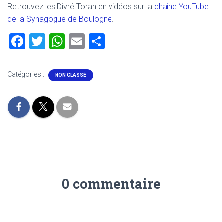
Retrouvez les Divré Torah en vidéos sur la
chaine YouTube
de la Synagogue de Boulogne
.
F
T
W
E
P
a
wi
h
m
ar
ce
tt
at
ai
ta
Catégories :
NON CLASSÉ
b
er
s
l
g
o
A
er
ok
p
p
0 commentaire