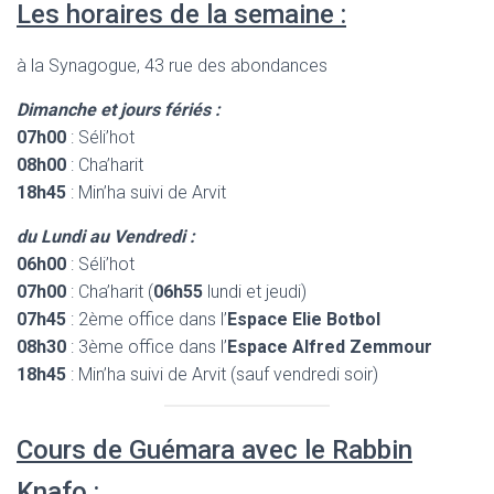
Les horaires de la semaine :
à la Synagogue, 43 rue des abondances
Dimanche et jours fériés :
07h00
: Séli’hot
08h00
: Cha’harit
18h45
: Min’ha suivi de Arvit
du Lundi au Vendredi :
06h00
: Séli’hot
07h00
: Cha’harit (
06h55
lundi et jeudi)
07h45
: 2ème office dans l’
Espace Elie Botbol
08h30
: 3ème office dans l’
Espace Alfred Zemmour
18h45
: Min’ha suivi de Arvit (sauf vendredi soir)
Cours de Guémara avec le Rabbin
Knafo :