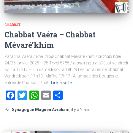
CHABBAT
Chabbat Vaéra – Chabbat
Mévaré’khim
Paracha Vaéra / שבת וארא Chabbat Mévaré’khim / שבת מברכים
24/25 janvier 2025 – 25 Tévèt 5785 / כ’ה טבת תשפ’הDébut vendredi
soir à 17h17 – Fin samedi soir à 18h29 Les horaires de Chabbat :
Vendredi soir :17h10 : Min’ha 17h17 : Allumage des bougies et
entrée de Chabbat17h30
Lire la suite
Facebook
Twitter
WhatsApp
Email
Partager
Par
Synagogue Maguen Avraham
, il y a
2 ans