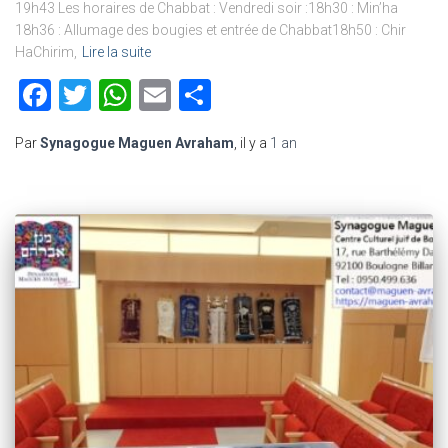
19h43 Les horaires de Chabbat : Vendredi soir :18h30 : Min’ha
18h36 : Allumage des bougies et entrée de Chabbat18h50 : Chir
HaChirim,
Lire la suite
Facebook
Twitter
WhatsApp
Email
Partager
Par
Synagogue Maguen Avraham
, il y a
1 an