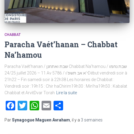
CHABBAT
Paracha Vaét’hanan – Chabbat
Na’hamou
Paracha Vaét’hanan / שבת ואתחנן Chabbat Na’hamou / שבת נחמו
24/25 juillet 2026 – 11 Av 5786 / י’א אב תשפ’וDébut vendredi soir à
21h22 – Fin samedi soir à 22h38 Les horaires de Chabbat :
Vendredi soir :19h15 : Chir haChirim19h30 : Min’ha19h50 : Kabalat
Chabbat et ArvitDvar Torah
Lire la suite
Facebook
Twitter
WhatsApp
Email
Partager
Par
Synagogue Maguen Avraham
, il y a
3 semaines