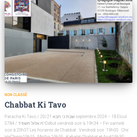
NON CLASSÉ
Chabbat Ki Tavo
Paracha Ki Tavo / שבת כי תבא 20/21 septembre 2024 – 18 Eloul
5784 / י’ח אלול תשפ’דDébut vendredi soir à 19h34 – Fin samedi
soir à 20h37 Les horaires de Chabbat : Vendredi soir :19h00 : Chir
HaChirim19h15 : Min’ha 19h35 : Kabalat Chabbat et Arvit19h30 :