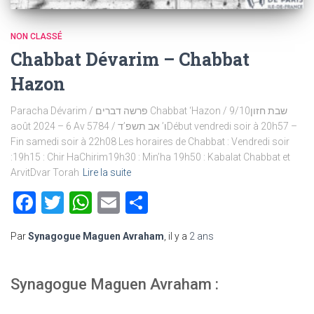
NON CLASSÉ
Chabbat Dévarim – Chabbat
Hazon
Paracha Dévarim / פרשה דברים Chabbat ‘Hazon / שבת חזון9/10
août 2024 – 6 Av 5784 / ו’ אב תשפ’דDébut vendredi soir à 20h57 –
Fin samedi soir à 22h08 Les horaires de Chabbat : Vendredi soir
:19h15 : Chir HaChirim19h30 : Min’ha 19h50 : Kabalat Chabbat et
ArvitDvar Torah
Lire la suite
Facebook
Twitter
WhatsApp
Email
Partager
Par
Synagogue Maguen Avraham
, il y a
2 ans
Synagogue Maguen Avraham :