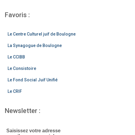
a
st
wi
c
a
tt
Favoris :
e
gr
er
b
a
Le Centre Culturel juif de Boulogne
o
m
La Synagogue de Boulogne
o
Le CCIBB
k
Le Consistoire
Le Fond Social Juif Unifié
Le CRIF
Newsletter :
Saisissez votre adresse