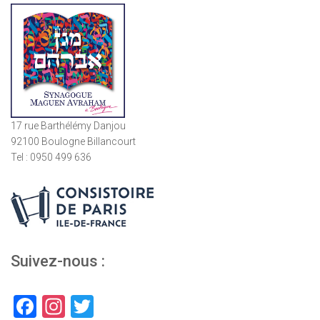
17 rue Barthélémy Danjou
92100 Boulogne Billancourt
Tel : 0950 499 636
Suivez-nous :
F
In
T