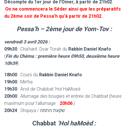
Décompte du 1er jour de l’Omer, à partir de 21h02
.
On ne commencera le Séder ainsi que les préparatifs
du 2ème soir de Pessa’h qu’à partir de 21h02
.
Pessa’h – 2ème jour de Yom-Tov :
vendredi 3 avril 2026 :
09h30
: Cha’harit. Dvar Torah du
Rabbin Daniel Knafo
.
(
Fin du Chéma : première heure 09h50, deuxième heure
10h39
)
18h00
: Cours du
Rabbin Daniel Knafo
.
19h00
: Min’ha
19h30
: Arvit de Chabbat ‘Hol HaMoed
20h00
: Allumage des bougies et entrée de Chabbat (heure
maximum pour l’allumage :
20h06
)
20h24
: Shquiya / שקעת החמה
Chabbat
‘Hol haMoèd :