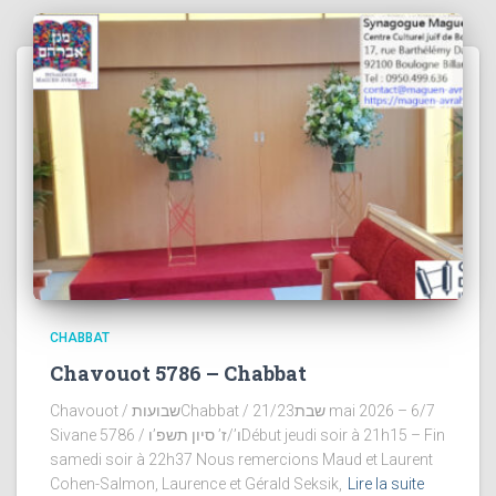
CHABBAT
Chavouot 5786 – Chabbat
Chavouot / שבועותChabbat / שבת21/23 mai 2026 – 6/7
Sivane 5786 / ו’/ז’ סיון תשפ’וDébut jeudi soir à 21h15 – Fin
samedi soir à 22h37 Nous remercions Maud et Laurent
Cohen-Salmon, Laurence et Gérald Seksik,
Lire la suite