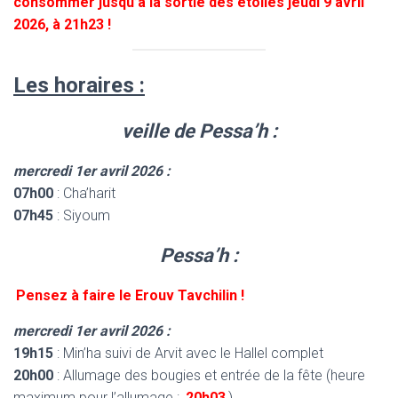
consommer jusqu’à la sortie des étoiles jeudi 9 avril
2026, à 21h23 !
Les horaires :
veille de Pessa’h :
mercredi 1er avril 2026 :
07h00
: Cha’harit
07h45
: Siyoum
Pessa’h :
Pensez à faire le Erouv Tavchilin !
mercredi 1er avril 2026 :
19h15
: Min’ha suivi de Arvit avec le Hallel complet
20h00
: Allumage des bougies et entrée de la fête (heure
maximum pour l’allumage :
20h03
)