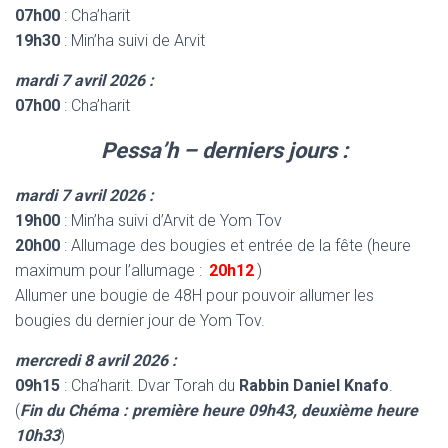
07h00
: Cha’harit
19h30
: Min’ha suivi de Arvit
mardi 7 avril 2026 :
07h00
: Cha’harit
Pessa’h – derniers jours :
mardi 7 avril 2026 :
19h00
: Min’ha suivi d’Arvit de Yom Tov
20h00
: Allumage des bougies et entrée de la fête (heure
maximum pour l’allumage :
20h12
)
Allumer une bougie de 48H pour pouvoir allumer les
bougies du dernier jour de Yom Tov.
mercredi 8 avril 2026 :
09h15
: Cha’harit. Dvar Torah du
Rabbin Daniel Knafo
.
(
Fin du Chéma : première heure 09h43, deuxième heure
10h33
)