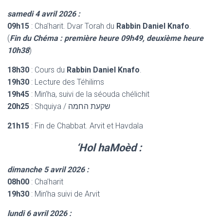
samedi 4 avril 2026 :
09h15
: Cha’harit. Dvar Torah du
Rabbin Daniel Knafo
.
(
Fin du Chéma : première heure 09h49, deuxième heure
10h38
)
18h30
: Cours du
Rabbin Daniel Knafo
.
19h30
: Lecture des Téhilims
19h45
: Min’ha, suivi de la séouda chélichit
20h25
: Shquiya / שקעת החמה
21h15
: Fin de Chabbat. Arvit et Havdala
‘Hol haMoèd :
dimanche 5 avril 2026 :
08h00
: Cha’harit
19h30
: Min’ha suivi de Arvit
lundi 6 avril 2026 :