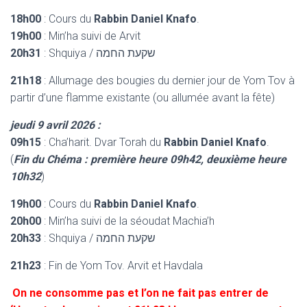
18h00
: Cours du
Rabbin Daniel Knafo
.
19h00
: Min’ha suivi de Arvit
20h31
: Shquiya / שקעת החמה
21h18
: Allumage des bougies du dernier jour de Yom Tov à
partir d’une flamme existante (ou allumée avant la fête)
jeudi 9 avril 2026 :
09h15
: Cha’harit. Dvar Torah du
Rabbin Daniel Knafo
.
(
Fin du Chéma : première heure 09h42, deuxième heure
10h32
)
19h00
: Cours du
Rabbin Daniel Knafo
.
20h00
: Min’ha suivi de la séoudat Machia’h
20h33
: Shquiya / שקעת החמה
21h23
: Fin de Yom Tov. Arvit et Havdala
On ne consomme pas et l’on ne fait pas entrer de