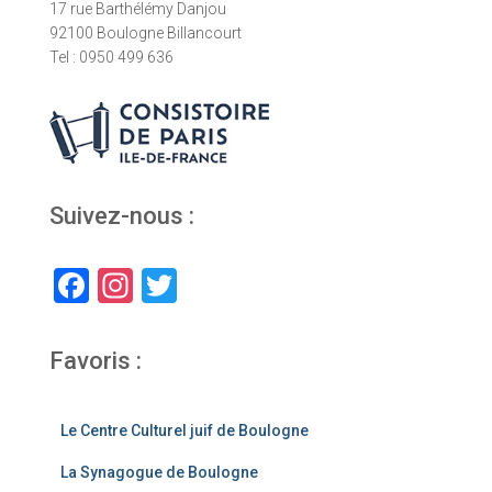
17 rue Barthélémy Danjou
92100 Boulogne Billancourt
Tel : 0950 499 636
Suivez-nous :
F
In
T
a
st
wi
c
a
tt
Favoris :
e
gr
er
b
a
Le Centre Culturel juif de Boulogne
o
m
La Synagogue de Boulogne