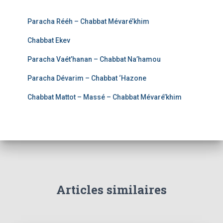
Paracha Rééh – Chabbat Mévaré’khim
Chabbat Ekev
Paracha Vaét’hanan – Chabbat Na’hamou
Paracha Dévarim – Chabbat ‘Hazone
Chabbat Mattot – Massé – Chabbat Mévaré’khim
Articles similaires