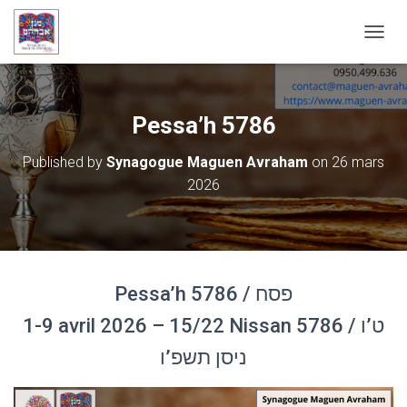
OUVRI
Pessa’h 5786
Published by
Synagogue Maguen Avraham
on
26 mars
2026
Pessa’h 5786 / פסח
1-9 avril 2026 – 15/22 Nissan 5786 / ט’ו
ניסן תשפ’ו