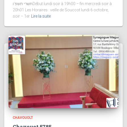
תשרי תשפ’וDébut lundi soir à 19h00 – fin mercredi soir à
20h01 Les Horaires : veille de Souccot lundi 6 octobre,
soir – 1er
Lire la suite
CHAVOUOLT
Chavouot 5785