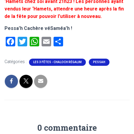
‘Hamets chez soi avant 21h23 ! Les personnes ayant
vendus leur ‘Hamets, attendre une heure après la fin
de la fête pour pouvoir l’utiliser à nouveau.
Pessa’h Cachère véSaméa’h !
F
T
W
E
P
a
wi
h
m
ar
ce
tt
at
ai
ta
Catégories :
LES 3 FÊTES - CHALOCH RÉGALIM
PESSAH
b
er
s
l
g
o
A
er
ok
p
p
0 commentaire