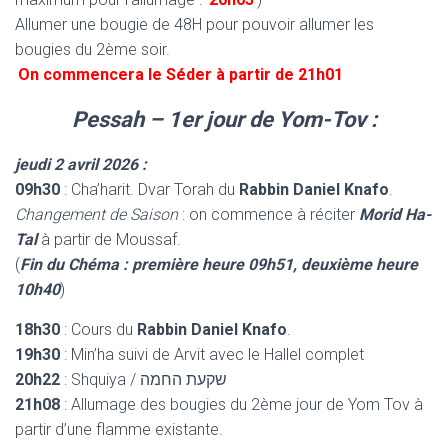
Allumer une bougie de 48H pour pouvoir allumer les
bougies du 2ème soir.
On commencera le Séder à partir de 21h01
Pessah – 1er jour de Yom-Tov :
jeudi 2 avril 2026 :
09h30
: Cha’harit. Dvar Torah du
Rabbin Daniel Knafo
.
Changement de Saison
: on commence à réciter
Morid Ha-
Tal
à partir de Moussaf.
(
Fin du Chéma : première heure 09h51, deuxième heure
10h40
)
18h30
: Cours du
Rabbin Daniel Knafo
.
19h30
: Min’ha suivi de Arvit avec le Hallel complet
20h22
: Shquiya / שקעת החמה
21h08
: Allumage des bougies du 2ème jour de Yom Tov à
partir d’une flamme existante.