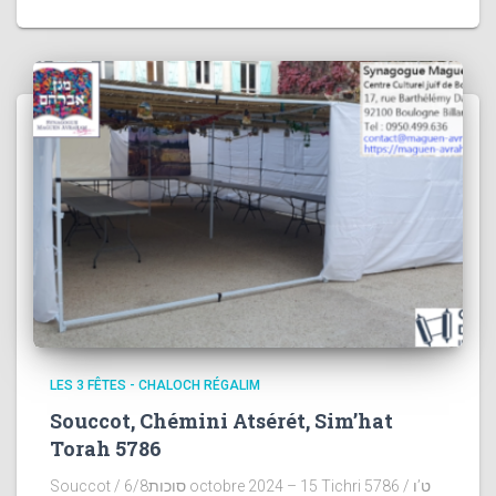
LES 3 FÊTES - CHALOCH RÉGALIM
Souccot, Chémini Atsérét, Sim’hat
Torah 5786
Souccot / סוכות6/8 octobre 2024 – 15 Tichri 5786 / ט’ו