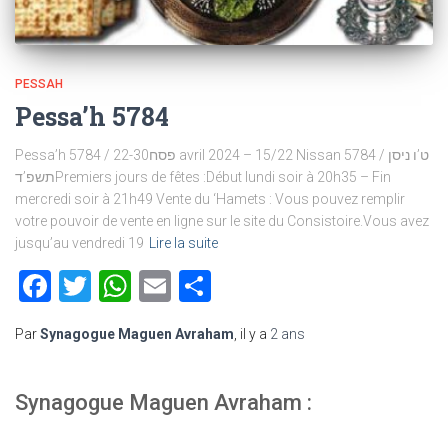
PESSAH
Pessa’h 5784
Pessa’h 5784 / פסח22-30 avril 2024 – 15/22 Nissan 5784 / ט’ו ניסן
תשפ’דPremiers jours de fêtes :Début lundi soir à 20h35 – Fin
mercredi soir à 21h49 Vente du ‘Hamets : Vous pouvez remplir
votre pouvoir de vente en ligne sur le site du Consistoire.Vous avez
jusqu’au vendredi 19
Lire la suite
Facebook
Twitter
WhatsApp
Email
Partager
Par
Synagogue Maguen Avraham
, il y a
2 ans
Synagogue Maguen Avraham :