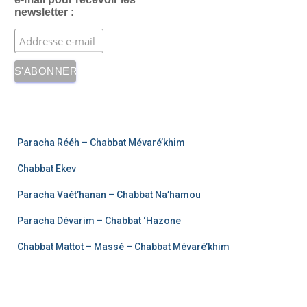
newsletter :
Paracha Rééh – Chabbat Mévaré’khim
Chabbat Ekev
Paracha Vaét’hanan – Chabbat Na’hamou
Paracha Dévarim – Chabbat ‘Hazone
Chabbat Mattot – Massé – Chabbat Mévaré’khim