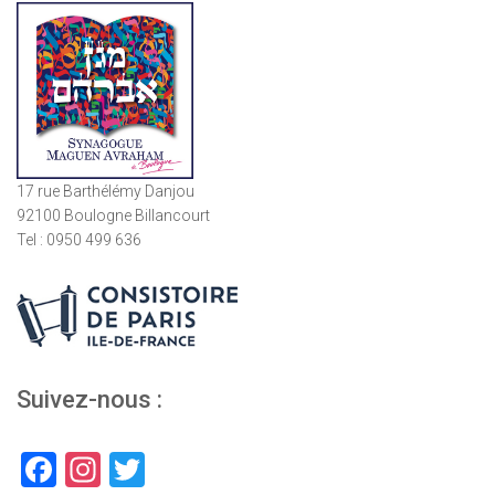
17 rue Barthélémy Danjou
92100 Boulogne Billancourt
Tel : 0950 499 636
Suivez-nous :
F
In
T