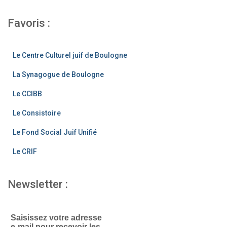
a
st
wi
c
a
tt
Favoris :
e
gr
er
b
a
Le Centre Culturel juif de Boulogne
o
m
La Synagogue de Boulogne
o
Le CCIBB
k
Le Consistoire
Le Fond Social Juif Unifié
Le CRIF
Newsletter :
Saisissez votre adresse
e-mail pour recevoir les