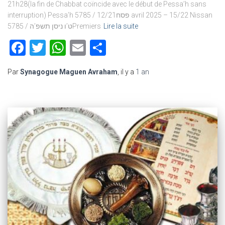
21h28(la fin de Chabbat coïncide avec le début de Pessa’h sans
interruption) Pessa’h 5785 / פסח12/21 avril 2025 – 15/22 Nissan
5785 / ט’ו ניסן תשפ’הPremiers
Lire la suite
Facebook
Twitter
WhatsApp
Email
Partager
Par
Synagogue Maguen Avraham
, il y a
1 an